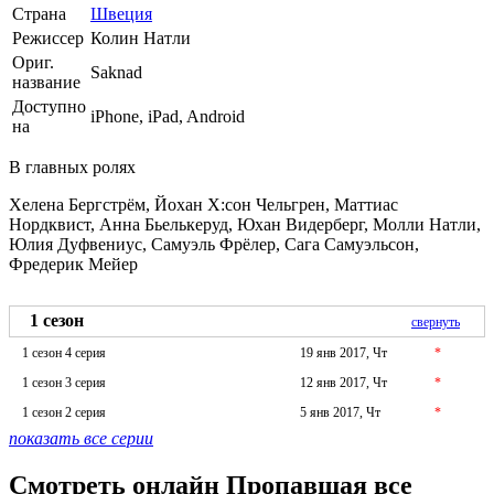
Страна
Швеция
Режиссер
Колин Натли
Ориг.
Saknad
название
Доступно
iPhone, iPad, Android
на
В главных ролях
Хелена Бергстрём, Йохан Х:сон Чельгрен, Маттиас
Нордквист, Анна Бьелькеруд, Юхан Видерберг, Молли Натли,
Юлия Дуфвениус, Самуэль Фрёлер, Сага Самуэльсон,
Фредерик Мейер
1 сезон
свернуть
1 сезон 4 серия
19 янв 2017, Чт
*
1 сезон 3 серия
12 янв 2017, Чт
*
1 сезон 2 серия
5 янв 2017, Чт
*
показать все серии
Смотреть онлайн Пропавшая все