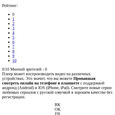
Рейтинг:
0
1
2
3
4
5
6
7
8
9
10
0/10
Мнений зрителей -
0
Плеер может воспроизводить видео на различных
устройствах. Это значит, что вы можете
Пропавшая
смотреть онлайн на телефоне и планшете
с поддержкой
андроид (Android) и IOS (iPhone, iPad). Смотрите новые серии
любимых сериалов с русской озвучкой в хорошем качестве без
регистрации.
ВК
ОК
FB