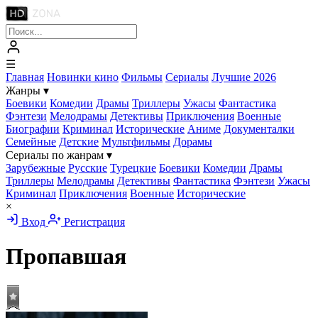
☰
Главная
Новинки кино
Фильмы
Сериалы
Лучшие 2026
Жанры
▾
Боевики
Комедии
Драмы
Триллеры
Ужасы
Фантастика
Фэнтези
Мелодрамы
Детективы
Приключения
Военные
Биографии
Криминал
Исторические
Аниме
Документалки
Семейные
Детские
Мультфильмы
Дорамы
Сериалы по жанрам
▾
Зарубежные
Русские
Турецкие
Боевики
Комедии
Драмы
Триллеры
Мелодрамы
Детективы
Фантастика
Фэнтези
Ужасы
Криминал
Приключения
Военные
Исторические
×
Вход
Регистрация
Пропавшая