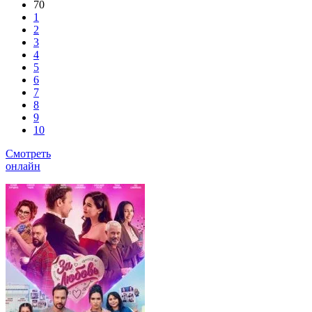
70
1
2
3
4
5
6
7
8
9
10
Смотреть
онлайн