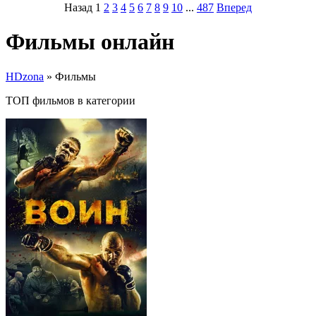
Назад
1
2
3
4
5
6
7
8
9
10
...
487
Вперед
Фильмы онлайн
HDzona
» Фильмы
ТОП фильмов в категории