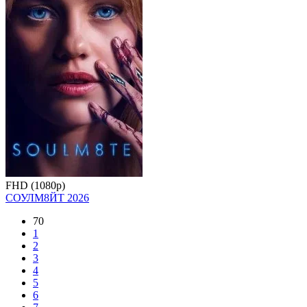
FHD (1080p)
СОУЛМ8ЙТ
2026
70
1
2
3
4
5
6