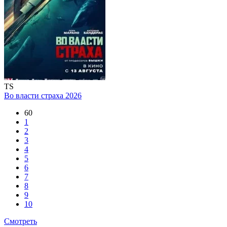
TS
Во власти страха
2026
60
1
2
3
4
5
6
7
8
9
10
Смотреть