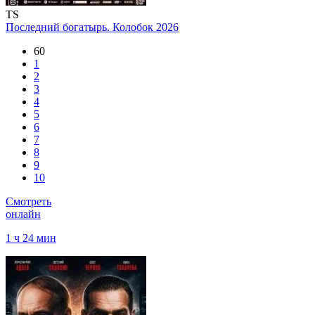
TS
Последний богатырь. Колобок
2026
60
1
2
3
4
5
6
7
8
9
10
Смотреть
онлайн
1 ч 24 мин