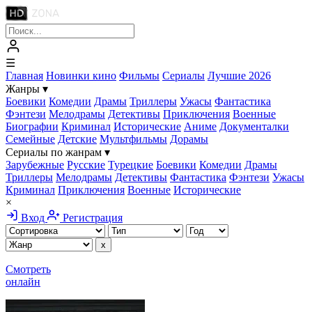
☰
Главная
Новинки кино
Фильмы
Сериалы
Лучшие 2026
Жанры
▾
Боевики
Комедии
Драмы
Триллеры
Ужасы
Фантастика
Фэнтези
Мелодрамы
Детективы
Приключения
Военные
Биографии
Криминал
Исторические
Аниме
Документалки
Семейные
Детские
Мультфильмы
Дорамы
Сериалы по жанрам
▾
Зарубежные
Русские
Турецкие
Боевики
Комедии
Драмы
Триллеры
Мелодрамы
Детективы
Фантастика
Фэнтези
Ужасы
Криминал
Приключения
Военные
Исторические
×
Вход
Регистрация
Смотреть
онлайн