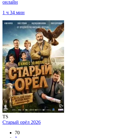
онлайн
1 ч 34 мин
TS
Старый орёл
2026
70