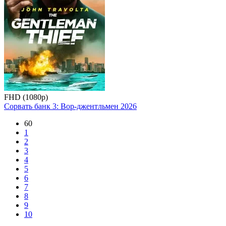
FHD (1080p)
Сорвать банк 3: Вор-джентльмен
2026
60
1
2
3
4
5
6
7
8
9
10