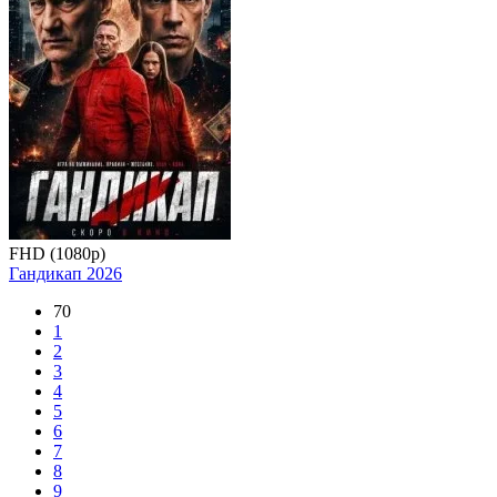
FHD (1080p)
Гандикап
2026
70
1
2
3
4
5
6
7
8
9