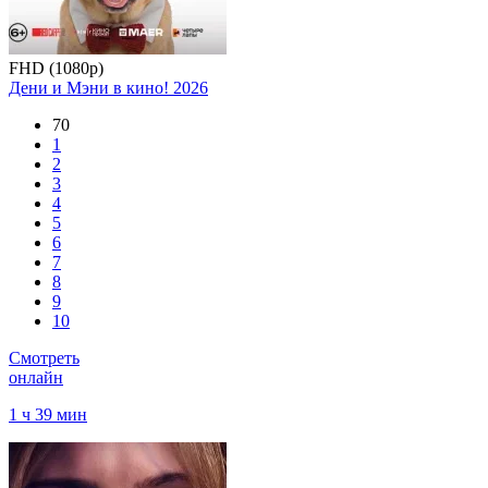
FHD (1080p)
Дени и Мэни в кино!
2026
70
1
2
3
4
5
6
7
8
9
10
Смотреть
онлайн
1 ч 39 мин