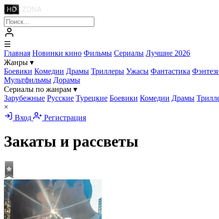
☰
Главная
Новинки кино
Фильмы
Сериалы
Лучшие 2026
Жанры
▾
Боевики
Комедии
Драмы
Триллеры
Ужасы
Фантастика
Фэнтез
Мультфильмы
Дорамы
Сериалы по жанрам
▾
Зарубежные
Русские
Турецкие
Боевики
Комедии
Драмы
Трилл
×
Вход
Регистрация
Закаты и рассветы