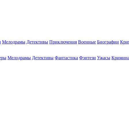
и
Мелодрамы
Детективы
Приключения
Военные
Биографии
Кри
еры
Мелодрамы
Детективы
Фантастика
Фэнтези
Ужасы
Кримин