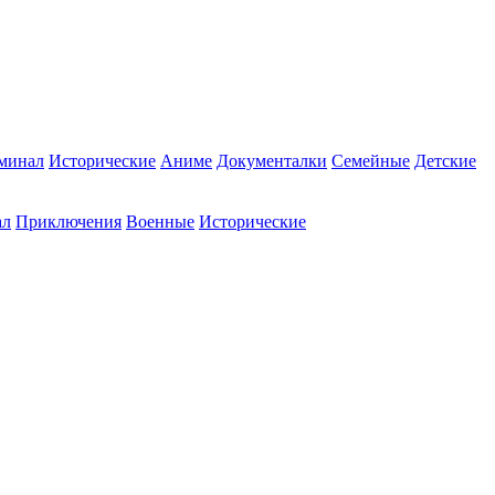
минал
Исторические
Аниме
Документалки
Семейные
Детские
ал
Приключения
Военные
Исторические