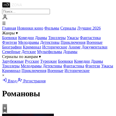
☰
Главная
Новинки кино
Фильмы
Сериалы
Лучшие 2026
Жанры
▾
Боевики
Комедии
Драмы
Триллеры
Ужасы
Фантастика
Фэнтези
Мелодрамы
Детективы
Приключения
Военные
Биографии
Криминал
Исторические
Аниме
Документалки
Семейные
Детские
Мультфильмы
Дорамы
Сериалы по жанрам
▾
Зарубежные
Русские
Турецкие
Боевики
Комедии
Драмы
Триллеры
Мелодрамы
Детективы
Фантастика
Фэнтези
Ужасы
Криминал
Приключения
Военные
Исторические
×
Вход
Регистрация
Романовы