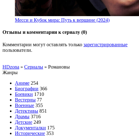
Месси и Кубок мира: Путь к вершине (2024)
Отзывы и комментарии к сериалу (0)
Комментарии могут оставлять только
зарегистрированные
пользователи.
HDzona
»
Сериалы
» Романовы
Жанры
Аниме
254
Биографии
366
Боевики
1710
Вестерны
77
Военные
355
Детективы
851
Драмы
3716
Детские
249
Документалки
175
Исторические
353