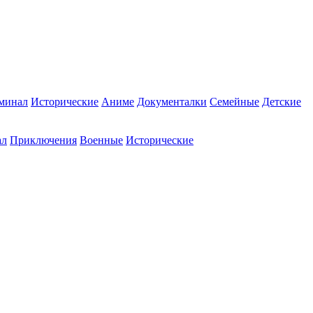
минал
Исторические
Аниме
Документалки
Семейные
Детские
ал
Приключения
Военные
Исторические