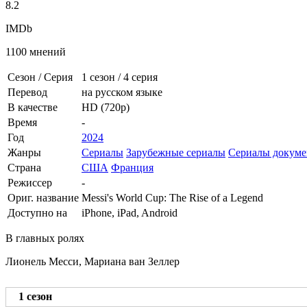
8.2
IMDb
1100 мнений
Сезон / Серия
1 сезон
/
4 серия
Перевод
на русском языке
В качестве
HD (720p)
Время
-
Год
2024
Жанры
Сериалы
Зарубежные сериалы
Сериалы докуме
Страна
США
Франция
Режиссер
-
Ориг. название
Messi's World Cup: The Rise of a Legend
Доступно на
iPhone, iPad, Android
В главных ролях
Лионель Месси, Мариана ван Зеллер
1 сезон