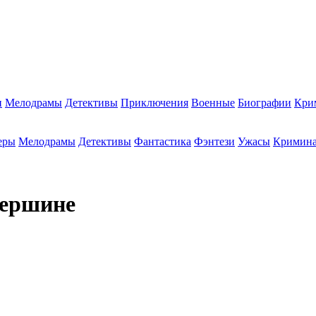
и
Мелодрамы
Детективы
Приключения
Военные
Биографии
Кри
еры
Мелодрамы
Детективы
Фантастика
Фэнтези
Ужасы
Кримин
вершине