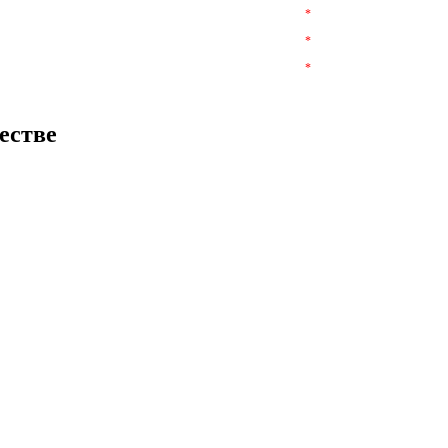
*
*
*
естве