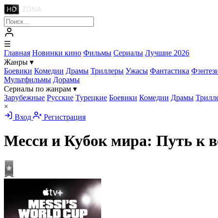
☰
Главная
Новинки кино
Фильмы
Сериалы
Лучшие 2026
Жанры
▾
Боевики
Комедии
Драмы
Триллеры
Ужасы
Фантастика
Фэнтез
Мультфильмы
Дорамы
Сериалы по жанрам
▾
Зарубежные
Русские
Турецкие
Боевики
Комедии
Драмы
Трилл
×
Вход
Регистрация
Месси и Кубок мира: Путь к 