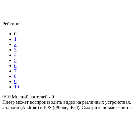
Рейтинг:
0
1
2
3
4
5
6
7
8
9
10
0/10
Мнений зрителей -
0
Плеер может воспроизводить видео на различных устройствах.
андроид (Android) и IOS (iPhone, iPad). Смотрите новые серии