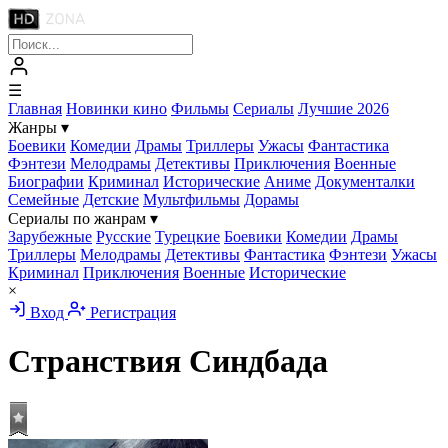
☰
Главная
Новинки кино
Фильмы
Сериалы
Лучшие 2026
Жанры
▾
Боевики
Комедии
Драмы
Триллеры
Ужасы
Фантастика
Фэнтези
Мелодрамы
Детективы
Приключения
Военные
Биографии
Криминал
Исторические
Аниме
Документалки
Семейные
Детские
Мультфильмы
Дорамы
Сериалы по жанрам
▾
Зарубежные
Русские
Турецкие
Боевики
Комедии
Драмы
Триллеры
Мелодрамы
Детективы
Фантастика
Фэнтези
Ужасы
Криминал
Приключения
Военные
Исторические
×
Вход
Регистрация
Странствия Синдбада