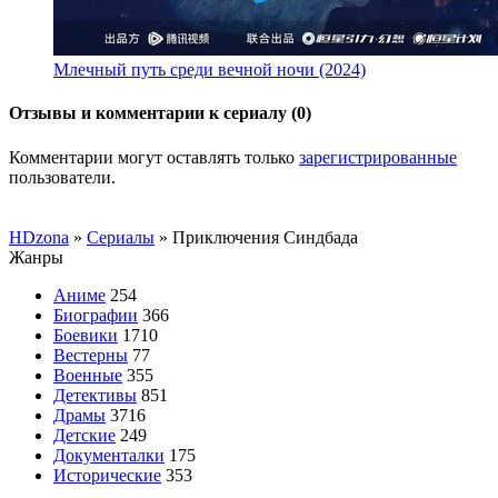
Млечный путь среди вечной ночи (2024)
Отзывы и комментарии к сериалу (0)
Комментарии могут оставлять только
зарегистрированные
пользователи.
HDzona
»
Сериалы
» Приключения Синдбада
Жанры
Аниме
254
Биографии
366
Боевики
1710
Вестерны
77
Военные
355
Детективы
851
Драмы
3716
Детские
249
Документалки
175
Исторические
353