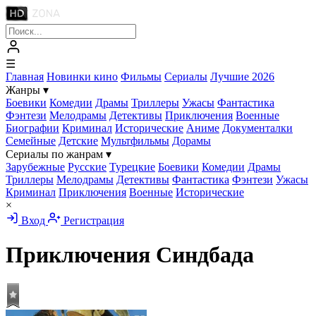
☰
Главная
Новинки кино
Фильмы
Сериалы
Лучшие 2026
Жанры
▾
Боевики
Комедии
Драмы
Триллеры
Ужасы
Фантастика
Фэнтези
Мелодрамы
Детективы
Приключения
Военные
Биографии
Криминал
Исторические
Аниме
Документалки
Семейные
Детские
Мультфильмы
Дорамы
Сериалы по жанрам
▾
Зарубежные
Русские
Турецкие
Боевики
Комедии
Драмы
Триллеры
Мелодрамы
Детективы
Фантастика
Фэнтези
Ужасы
Криминал
Приключения
Военные
Исторические
×
Вход
Регистрация
Приключения Синдбада