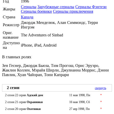
Год
1996
Сериалы
Зарубежные сериалы
Сериалы Фэнтези
Жанры
Сериалы боевики
Сериалы приключения
Страна
Канада
Джордж Менделюк, Алан Симмондс, Терри
Режиссер
Ингрэм
Ориг.
The Adventures of Sinbad
название
Доступно
iPhone, iPad, Android
на
В главных ролях
Зен Геснер, Джордж Бьюза, Тим Прогош, Орис Эруэро,
Жаклин Коллен, Мэрайя Ширли, Джулианна Моррис, Дэнни
Павлик, Хуан Чайоран, Тони Капрари
2 сезон
свернуть
2 сезон 22 серия
Адский дом
11 мая 1998, Пн
*
2 сезон 21 серия
Охранники
16 мая 1998, Сб
*
2 сезон 20 серия
Охотники
27 апр 1998, Пн
*