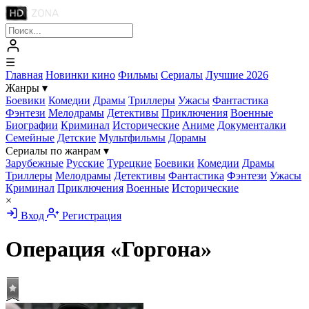
☰
Главная
Новинки кино
Фильмы
Сериалы
Лучшие 2026
Жанры
▾
Боевики
Комедии
Драмы
Триллеры
Ужасы
Фантастика
Фэнтези
Мелодрамы
Детективы
Приключения
Военные
Биографии
Криминал
Исторические
Аниме
Документалки
Семейные
Детские
Мультфильмы
Дорамы
Сериалы по жанрам
▾
Зарубежные
Русские
Турецкие
Боевики
Комедии
Драмы
Триллеры
Мелодрамы
Детективы
Фантастика
Фэнтези
Ужасы
Криминал
Приключения
Военные
Исторические
×
Вход
Регистрация
Операция «Горгона»