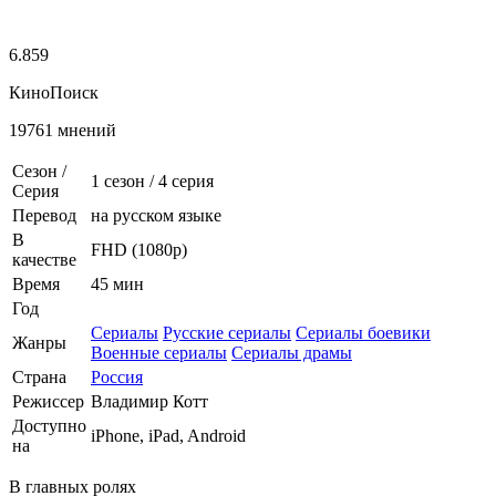
6.859
КиноПоиск
19761 мнений
Сезон /
1 сезон
/
4 серия
Серия
Перевод
на русском языке
В
FHD (1080p)
качестве
Время
45 мин
Год
Сериалы
Русские сериалы
Сериалы боевики
Жанры
Военные сериалы
Сериалы драмы
Страна
Россия
Режиссер
Владимир Котт
Доступно
iPhone, iPad, Android
на
В главных ролях