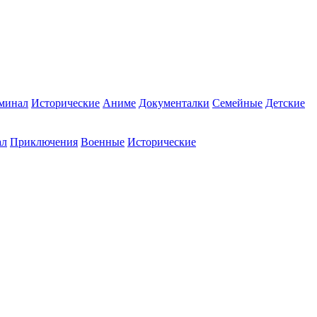
минал
Исторические
Аниме
Документалки
Семейные
Детские
ал
Приключения
Военные
Исторические