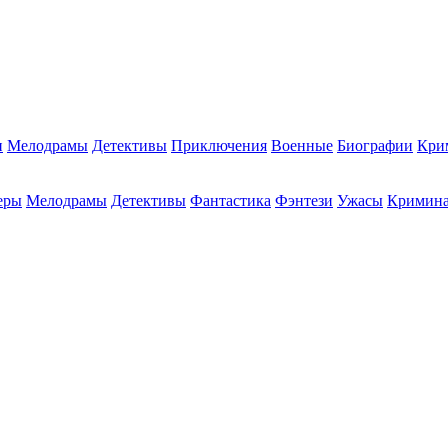
и
Мелодрамы
Детективы
Приключения
Военные
Биографии
Кри
еры
Мелодрамы
Детективы
Фантастика
Фэнтези
Ужасы
Кримин