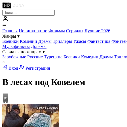
☰
Главная
Новинки кино
Фильмы
Сериалы
Лучшие 2026
Жанры
▾
Боевики
Комедии
Драмы
Триллеры
Ужасы
Фантастика
Фэнтез
Мультфильмы
Дорамы
Сериалы по жанрам
▾
Зарубежные
Русские
Турецкие
Боевики
Комедии
Драмы
Трилл
×
Вход
Регистрация
В лесах под Ковелем