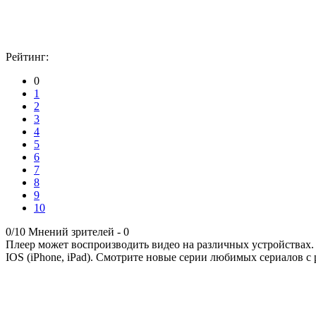
Рейтинг:
0
1
2
3
4
5
6
7
8
9
10
0/10
Мнений зрителей -
0
Плеер может воспроизводить видео на различных устройствах.
IOS (iPhone, iPad). Смотрите новые серии любимых сериалов с 