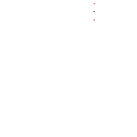
*
*
*