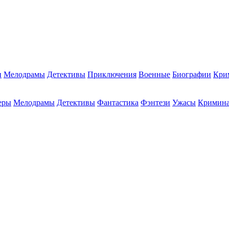
и
Мелодрамы
Детективы
Приключения
Военные
Биографии
Кри
еры
Мелодрамы
Детективы
Фантастика
Фэнтези
Ужасы
Кримин