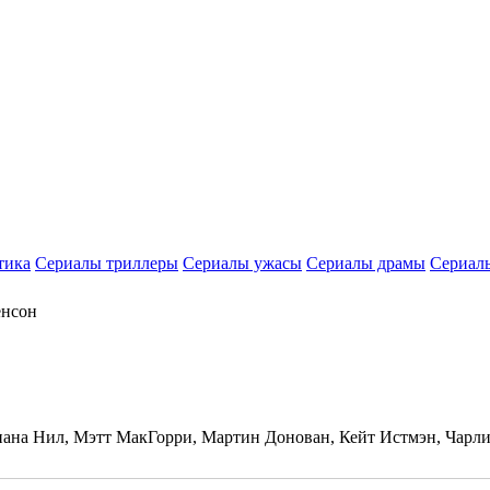
тика
Сериалы триллеры
Сериалы ужасы
Сериалы драмы
Сериал
енсон
на Нил, Мэтт МакГорри, Мартин Донован, Кейт Истмэн, Чарли 