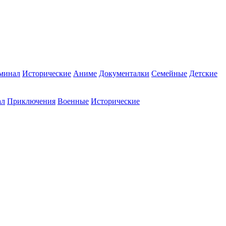
минал
Исторические
Аниме
Документалки
Семейные
Детские
ал
Приключения
Военные
Исторические