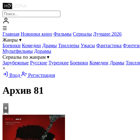
☰
Главная
Новинки кино
Фильмы
Сериалы
Лучшие 2026
Жанры
▾
Боевики
Комедии
Драмы
Триллеры
Ужасы
Фантастика
Фэнтез
Мультфильмы
Дорамы
Сериалы по жанрам
▾
Зарубежные
Русские
Турецкие
Боевики
Комедии
Драмы
Трилл
×
Вход
Регистрация
Архив 81