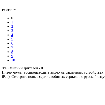
Рейтинг:
0
1
2
3
4
5
6
7
8
9
10
0/10
Мнений зрителей -
0
Плеер может воспроизводить видео на различных устройствах.
iPad). Смотрите новые серии любимых сериалов с русской озву