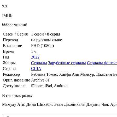
7.3
IMDb
66000 мнений
Сезон / Серия
1 сезон
/
8 серия
Перевод
на русском языке
В качестве
FHD (1080p)
Время
1 ч
Год
2022
Жанры
Сериалы
Зарубежные сериалы
Сериалы фантас
Страна
США
Режиссер
Ребекка Томас, Хайфа Аль-Мансур, Джастин Б
Ориг. название
Archive 81
Доступно на
iPhone, iPad, Android
В главных ролях
Мамуду Ати, Дина Шихаби, Эван Джоникайт, Джулия Чан, Ариа