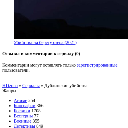
Убийства на берегу озера (2021)
Отзывы и комментарии к сериалу (0)
Комментарии могут оставлять только
зарегистрированные
пользователи.
HDzona
»
Сериалы
» Дублинские убийства
Жанры
Аниме
254
Биографии
366
Боевики
1708
Вестерны
77
Военные
355
Детективы
849