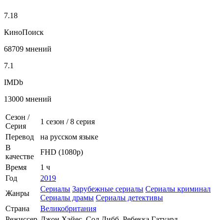
7.18
КиноПоиск
68709 мнений
7.1
IMDb
13000 мнений
Сезон /
1 сезон
/
8 серия
Серия
Перевод
на русском языке
В
FHD (1080p)
качестве
Время
1 ч
Год
2019
Сериалы
Зарубежные сериалы
Сериалы криминал
Жанры
Сериалы драмы
Сериалы детективы
Страна
Великобритания
Режиссер
Джон Хэйес, Сол Дибб, Ребекка Гатуард