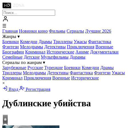
☰
Главная
Новинки кино
Фильмы
Сериалы
Лучшие 2026
Жанры
▾
Боевики
Комедии
Драмы
Триллеры
Ужасы
Фантастика
Фэнтези
Мелодрамы
Детективы
Приключения
Военные
Биографии
Криминал
Исторические
Аниме
Документалки
Семейные
Детские
Мультфильмы
Дорамы
Сериалы по жанрам
▾
Зарубежные
Русские
Турецкие
Боевики
Комедии
Драмы
Триллеры
Мелодрамы
Детективы
Фантастика
Фэнтези
Ужасы
Криминал
Приключения
Военные
Исторические
×
Вход
Регистрация
Дублинские убийства