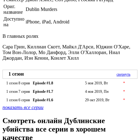
Ориг.
Dublin Murders
название
Доступно
iPhone, iPad, Android
на
В главных ролях
Сара Грин, Киллиан Скотт, Майкл Д'Арси, Юджин О'Харе,
Том Вон-Лолор, Мо Данфорд, Элли О'Халлоран, Ниал
Джордан, Иэн Кенни, Конлет Хилл
1 сезон
свернуть
1 сезон 8 серия
Episode #1.8
5 ноя 2019, Вт
*
1 сезон 7 серия
Episode #1.7
4 ноя 2019, Пн
*
1 сезон 6 серия
Episode #1.6
29 окт 2019, Вт
*
показать все серии
Смотреть онлайн Дублинские
убийства все серии в хорошем
качестве