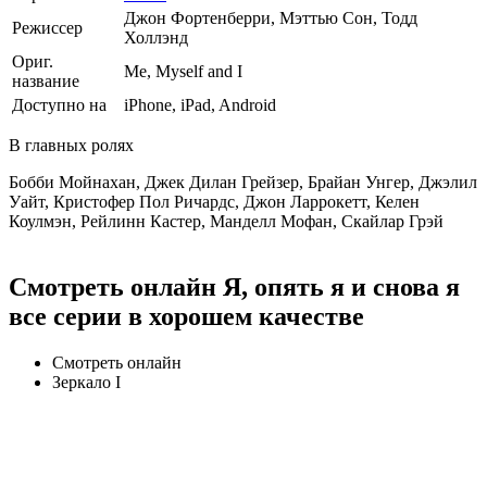
Джон Фортенберри, Мэттью Сон, Тодд
Режиссер
Холлэнд
Ориг.
Me, Myself and I
название
Доступно на
iPhone, iPad, Android
В главных ролях
Бобби Мойнахан, Джек Дилан Грейзер, Брайан Унгер, Джэлил
Уайт, Кристофер Пол Ричардс, Джон Ларрокетт, Келен
Коулмэн, Рейлинн Кастер, Манделл Мофан, Скайлар Грэй
Смотреть онлайн Я, опять я и снова я
все серии в хорошем качестве
Смотреть онлайн
Зеркало I