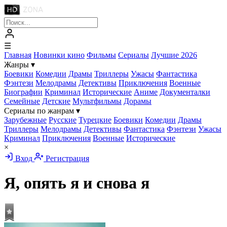
☰
Главная
Новинки кино
Фильмы
Сериалы
Лучшие 2026
Жанры
▾
Боевики
Комедии
Драмы
Триллеры
Ужасы
Фантастика
Фэнтези
Мелодрамы
Детективы
Приключения
Военные
Биографии
Криминал
Исторические
Аниме
Документалки
Семейные
Детские
Мультфильмы
Дорамы
Сериалы по жанрам
▾
Зарубежные
Русские
Турецкие
Боевики
Комедии
Драмы
Триллеры
Мелодрамы
Детективы
Фантастика
Фэнтези
Ужасы
Криминал
Приключения
Военные
Исторические
×
Вход
Регистрация
Я, опять я и снова я