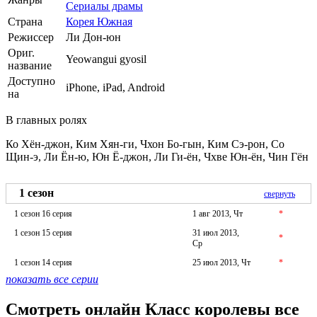
Сериалы драмы
Страна
Корея Южная
Режиссер
Ли Дон-юн
Ориг.
Yeowangui gyosil
название
Доступно
iPhone, iPad, Android
на
В главных ролях
Ко Хён-джон, Ким Хян-ги, Чхон Бо-гын, Ким Сэ-рон, Со
Щин-э, Ли Ён-ю, Юн Ё-джон, Ли Ги-ён, Чхве Юн-ён, Чин Гён
1 сезон
свернуть
1 сезон 16 серия
1 авг 2013, Чт
*
1 сезон 15 серия
31 июл 2013,
*
Ср
1 сезон 14 серия
25 июл 2013, Чт
*
показать все серии
Смотреть онлайн Класс королевы все