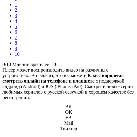
1
2
3
4
5
6
7
8
9
10
0/10
Мнений зрителей -
0
Плеер может воспроизводить видео на различных
устройствах. Это значит, что вы можете
Класс королевы
смотреть онлайн на телефоне и планшете
с поддержкой
андроид (Android) и IOS (iPhone, iPad). Смотрите новые серии
любимых сериалов с русской озвучкой в хорошем качестве без
регистрации.
ВК
ОК
FB
Mail
Твиттер