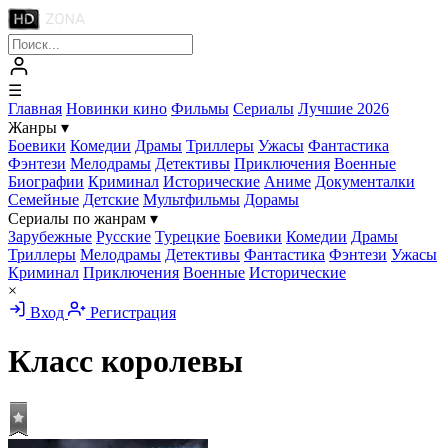
☰
Главная
Новинки кино
Фильмы
Сериалы
Лучшие 2026
Жанры
▾
Боевики
Комедии
Драмы
Триллеры
Ужасы
Фантастика
Фэнтези
Мелодрамы
Детективы
Приключения
Военные
Биографии
Криминал
Исторические
Аниме
Документалки
Семейные
Детские
Мультфильмы
Дорамы
Сериалы по жанрам
▾
Зарубежные
Русские
Турецкие
Боевики
Комедии
Драмы
Триллеры
Мелодрамы
Детективы
Фантастика
Фэнтези
Ужасы
Криминал
Приключения
Военные
Исторические
×
Вход
Регистрация
Класс королевы