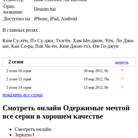
Ориг.
Deurim hai
название
Доступно на
iPhone, iPad, Android
В главных ролях
Ким Су-хён, Пэ Су-джи, Тхэгён, Хам Ын-джон, Уён, Ли Джи-
ын, Кан Со-ра, Пак Чи-ён, Ким Джон-тхэ, Ом Ги-джун
2 сезон
свернуть
2 сезон 16 серия
20 мар 2012, Вт
*
2 сезон 15 серия
19 мар 2012, Пн
*
2 сезон 14 серия
13 мар 2012, Вт
*
показать все серии
Смотреть онлайн Одержимые мечтой
все серии в хорошем качестве
Смотреть онлайн
Зеркало I