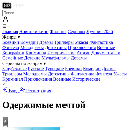
☰
Главная
Новинки кино
Фильмы
Сериалы
Лучшие 2026
Жанры
▾
Боевики
Комедии
Драмы
Триллеры
Ужасы
Фантастика
Фэнтези
Мелодрамы
Детективы
Приключения
Военные
Биографии
Криминал
Исторические
Аниме
Документалки
Семейные
Детские
Мультфильмы
Дорамы
Сериалы по жанрам
▾
Зарубежные
Русские
Турецкие
Боевики
Комедии
Драмы
Триллеры
Мелодрамы
Детективы
Фантастика
Фэнтези
Ужасы
Криминал
Приключения
Военные
Исторические
×
Вход
Регистрация
Одержимые мечтой