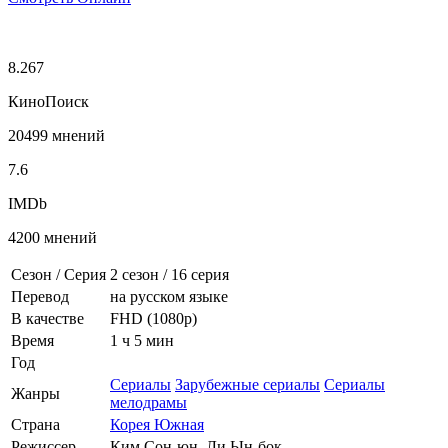
8.267
КиноПоиск
20499 мнений
7.6
IMDb
4200 мнений
Сезон / Серия
2 сезон
/
16 серия
Перевод
на русском языке
В качестве
FHD (1080p)
Время
1 ч 5 мин
Год
Сериалы
Зарубежные сериалы
Сериалы
Жанры
мелодрамы
Страна
Корея Южная
Режиссер
Ким Сон-юн, Ли Ын-бок