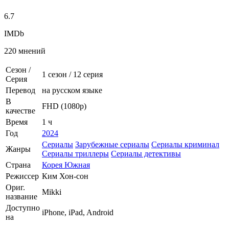
6.7
IMDb
220 мнений
Сезон /
1 сезон
/
12 серия
Серия
Перевод
на русском языке
В
FHD (1080p)
качестве
Время
1 ч
Год
2024
Сериалы
Зарубежные сериалы
Сериалы криминал
Жанры
Сериалы триллеры
Сериалы детективы
Страна
Корея Южная
Режиссер
Ким Хон-сон
Ориг.
Mikki
название
Доступно
iPhone, iPad, Android
на