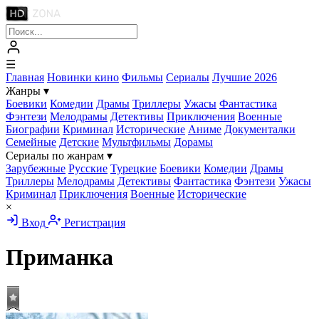
☰
Главная
Новинки кино
Фильмы
Сериалы
Лучшие 2026
Жанры
▾
Боевики
Комедии
Драмы
Триллеры
Ужасы
Фантастика
Фэнтези
Мелодрамы
Детективы
Приключения
Военные
Биографии
Криминал
Исторические
Аниме
Документалки
Семейные
Детские
Мультфильмы
Дорамы
Сериалы по жанрам
▾
Зарубежные
Русские
Турецкие
Боевики
Комедии
Драмы
Триллеры
Мелодрамы
Детективы
Фантастика
Фэнтези
Ужасы
Криминал
Приключения
Военные
Исторические
×
Вход
Регистрация
Приманка