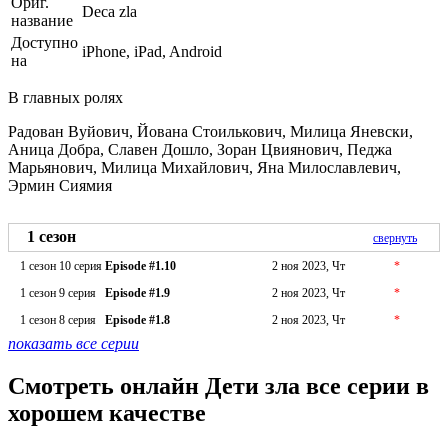
Ориг.
Deca zla
название
Доступно
iPhone, iPad, Android
на
В главных ролях
Радован Вуйович, Йована Стоилькович, Милица Яневски,
Аница Добра, Славен Дошло, Зоран Цвиянович, Педжа
Марьянович, Милица Михайлович, Яна Милославлевич,
Эрмин Сиямия
1 сезон
свернуть
1 сезон 10 серия
Episode #1.10
2 ноя 2023, Чт
*
1 сезон 9 серия
Episode #1.9
2 ноя 2023, Чт
*
1 сезон 8 серия
Episode #1.8
2 ноя 2023, Чт
*
показать все серии
Смотреть онлайн Дети зла все серии в
хорошем качестве