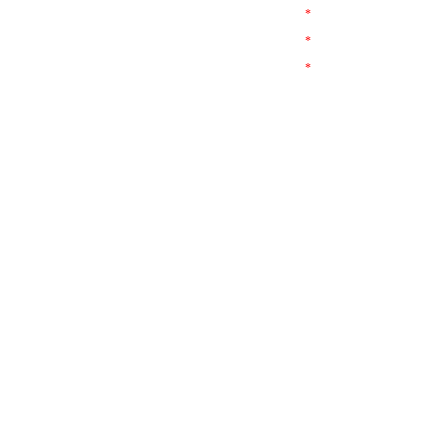
*
*
*