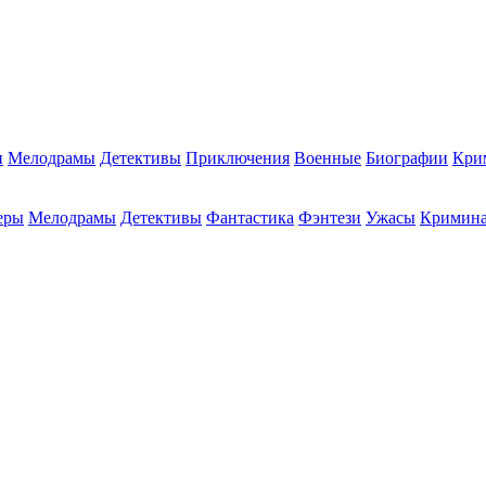
и
Мелодрамы
Детективы
Приключения
Военные
Биографии
Кри
еры
Мелодрамы
Детективы
Фантастика
Фэнтези
Ужасы
Кримин