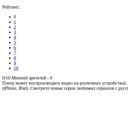
Рейтинг:
0
1
2
3
4
5
6
7
8
9
10
0/10
Мнений зрителей -
0
Плеер может воспроизводить видео на различных устройствах.
(iPhone, iPad). Смотрите новые серии любимых сериалов с русс