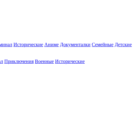
минал
Исторические
Аниме
Документалки
Семейные
Детские
ал
Приключения
Военные
Исторические