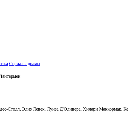
тика
Сериалы драмы
 Лайтермен
с-Столл, Элиз Левек, Луиза Д'Оливера, Хилари Маккормак, Кет