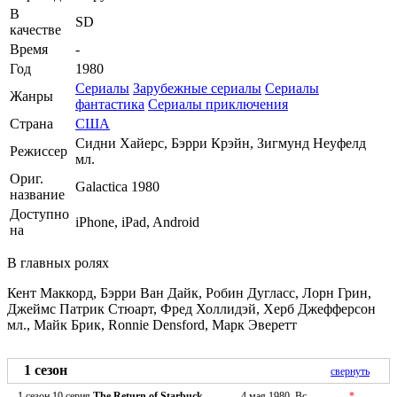
В
SD
качестве
Время
-
Год
1980
Сериалы
Зарубежные сериалы
Сериалы
Жанры
фантастика
Сериалы приключения
Страна
США
Сидни Хайерс, Бэрри Крэйн, Зигмунд Неуфелд
Режиссер
мл.
Ориг.
Galactica 1980
название
Доступно
iPhone, iPad, Android
на
В главных ролях
Кент Маккорд, Бэрри Ван Дайк, Робин Дугласс, Лорн Грин,
Джеймс Патрик Стюарт, Фред Холлидэй, Херб Джефферсон
мл., Майк Брик, Ronnie Densford, Марк Эверетт
1 сезон
свернуть
1 сезон 10 серия
The Return of Starbuck
4 мая 1980, Вс
*