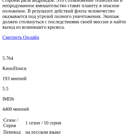
стороны расы андроидов. Это столкновение технологий и
непродуманное вмешательство ставят планету в опасное
положение. В результате действий флота человечество
оказывается под угрозой полного уничтожения. Экипаж
должен столкнуться с последствиями своей миссии и найти
выход из возникшего кризиса.
Смотреть Онлайн
5.764
КиноПоиск
193 мнений
5.5
IMDb
4400 мнений
Сезон /
1 сезон
/
10 серия
Серия
Перевод
на русском языке