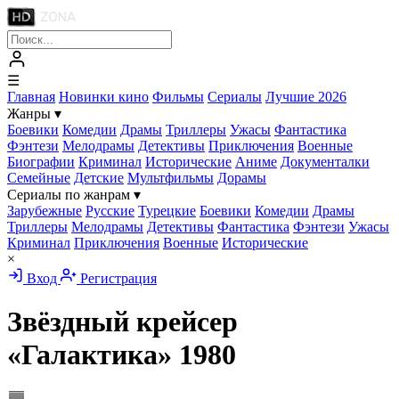
☰
Главная
Новинки кино
Фильмы
Сериалы
Лучшие 2026
Жанры
▾
Боевики
Комедии
Драмы
Триллеры
Ужасы
Фантастика
Фэнтези
Мелодрамы
Детективы
Приключения
Военные
Биографии
Криминал
Исторические
Аниме
Документалки
Семейные
Детские
Мультфильмы
Дорамы
Сериалы по жанрам
▾
Зарубежные
Русские
Турецкие
Боевики
Комедии
Драмы
Триллеры
Мелодрамы
Детективы
Фантастика
Фэнтези
Ужасы
Криминал
Приключения
Военные
Исторические
×
Вход
Регистрация
Звёздный крейсер
«Галактика» 1980