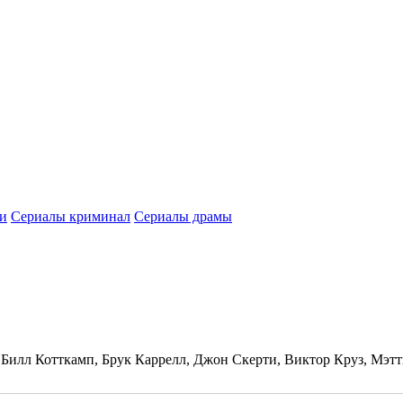
и
Сериалы криминал
Сериалы драмы
 Билл Котткамп, Брук Каррелл, Джон Скерти, Виктор Круз, Мэт