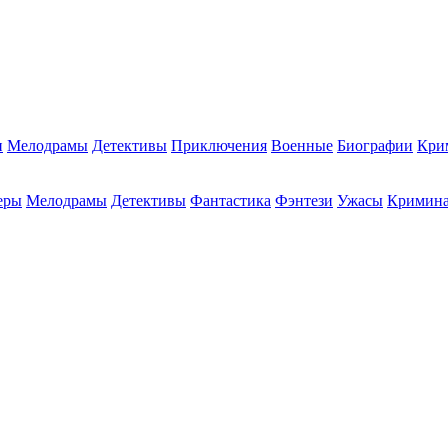
и
Мелодрамы
Детективы
Приключения
Военные
Биографии
Кри
еры
Мелодрамы
Детективы
Фантастика
Фэнтези
Ужасы
Кримин