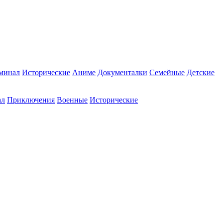
минал
Исторические
Аниме
Документалки
Семейные
Детские
ал
Приключения
Военные
Исторические