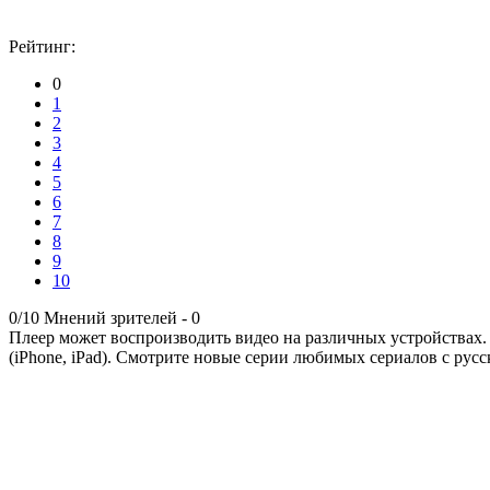
Рейтинг:
0
1
2
3
4
5
6
7
8
9
10
0/10
Мнений зрителей -
0
Плеер может воспроизводить видео на различных устройствах.
(iPhone, iPad). Смотрите новые серии любимых сериалов с русс