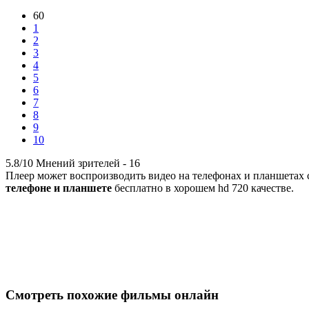
60
1
2
3
4
5
6
7
8
9
10
5.8/10
Мнений зрителей -
16
Плеер может воспроизводить видео на телефонах и планшетах с 
телефоне и планшете
бесплатно в хорошем hd 720 качестве.
Смотреть похожие фильмы онлайн