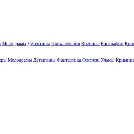
и
Мелодрамы
Детективы
Приключения
Военные
Биографии
Кри
еры
Мелодрамы
Детективы
Фантастика
Фэнтези
Ужасы
Кримин