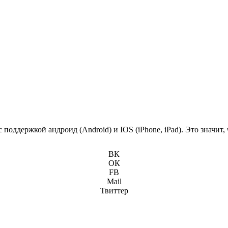
поддержкой андроид (Android) и IOS (iPhone, iPad). Это значит
ВК
ОК
FB
Mail
Твиттер