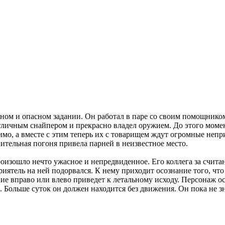
ом и опасном задании. Он работал в паре со своим помощником
ичным снайпером и прекрасно владел оружием. До этого момента 
имо, а вместе с этим теперь их с товарищем ждут огромные непр
ительная погоня привела парней в неизвестное место.
роизошло нечто ужасное и непредвиденное. Его коллега за счита
риятель на ней подорвался. К нему приходит осознание того, что
 вправо или влево приведет к летальному исходу. Персонаж оста
. Больше суток он должен находится без движения. Он пока не зн