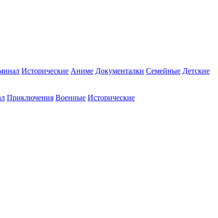
минал
Исторические
Аниме
Документалки
Семейные
Детские
ал
Приключения
Военные
Исторические