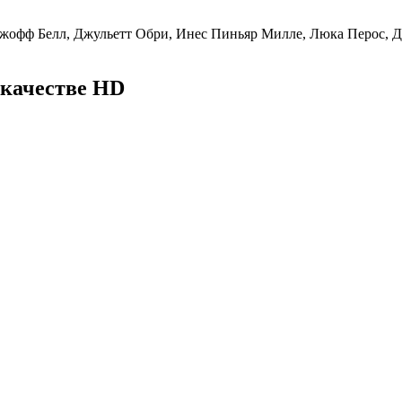
жофф Белл, Джульетт Обри, Инес Пиньяр Милле, Люка Перос, Д
 качестве HD