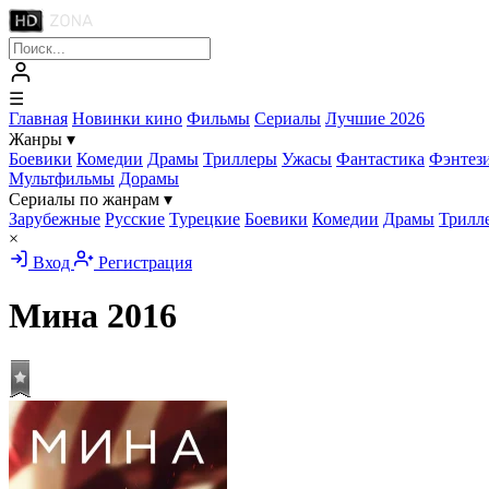
☰
Главная
Новинки кино
Фильмы
Сериалы
Лучшие 2026
Жанры
▾
Боевики
Комедии
Драмы
Триллеры
Ужасы
Фантастика
Фэнтез
Мультфильмы
Дорамы
Сериалы по жанрам
▾
Зарубежные
Русские
Турецкие
Боевики
Комедии
Драмы
Трилл
×
Вход
Регистрация
Мина
2016