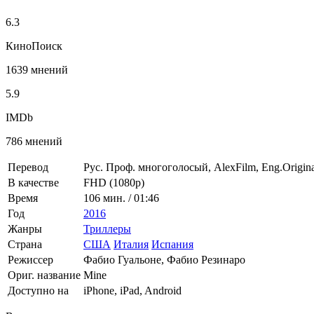
6.3
КиноПоиск
1639 мнений
5.9
IMDb
786 мнений
Перевод
Рус. Проф. многоголосый, AlexFilm, Eng.Origina
В качестве
FHD (1080p)
Время
106 мин. / 01:46
Год
2016
Жанры
Триллеры
Страна
США
Италия
Испания
Режиссер
Фабио Гуальоне, Фабио Резинаро
Ориг. название
Mine
Доступно на
iPhone, iPad, Android