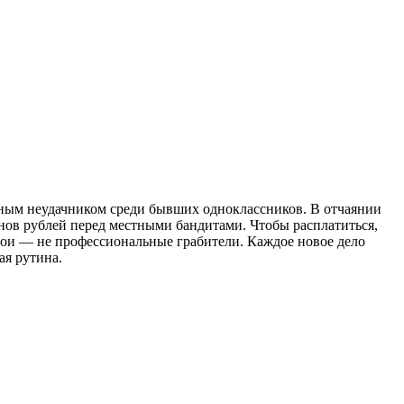
нным неудачником среди бывших одноклассников. В отчаянии
онов рублей перед местными бандитами. Чтобы расплатиться,
рои — не профессиональные грабители. Каждое новое дело
ая рутина.