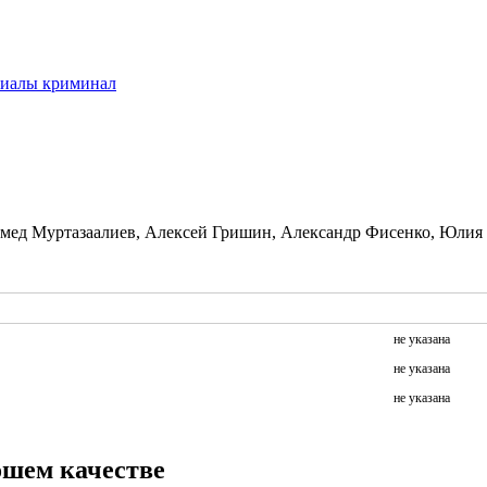
иалы криминал
мед Муртазаалиев, Алексей Гришин, Александр Фисенко, Юлия Г
не указана
не указана
не указана
ошем качестве