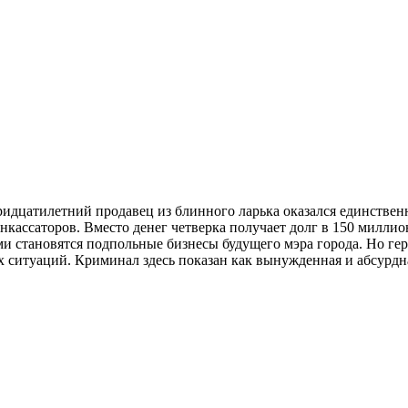
ридцатилетний продавец из блинного ларька оказался единстве
инкассаторов. Вместо денег четверка получает долг в 150 милли
и становятся подпольные бизнесы будущего мэра города. Но ге
х ситуаций. Криминал здесь показан как вынужденная и абсурдн