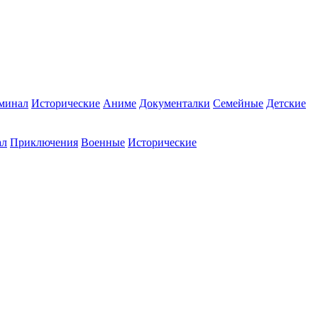
минал
Исторические
Аниме
Документалки
Семейные
Детские
ал
Приключения
Военные
Исторические