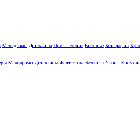
и
Мелодрамы
Детективы
Приключения
Военные
Биографии
Кри
еры
Мелодрамы
Детективы
Фантастика
Фэнтези
Ужасы
Кримин