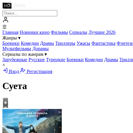
☰
Главная
Новинки кино
Фильмы
Сериалы
Лучшие 2026
Жанры
▾
Боевики
Комедии
Драмы
Триллеры
Ужасы
Фантастика
Фэнтез
Мультфильмы
Дорамы
Сериалы по жанрам
▾
Зарубежные
Русские
Турецкие
Боевики
Комедии
Драмы
Трилл
×
Вход
Регистрация
Суета