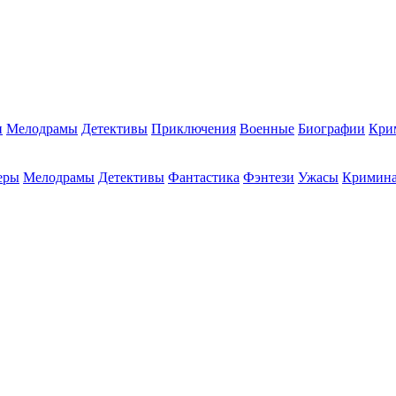
и
Мелодрамы
Детективы
Приключения
Военные
Биографии
Кри
еры
Мелодрамы
Детективы
Фантастика
Фэнтези
Ужасы
Кримин