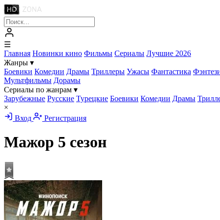
☰
Главная
Новинки кино
Фильмы
Сериалы
Лучшие 2026
Жанры
▾
Боевики
Комедии
Драмы
Триллеры
Ужасы
Фантастика
Фэнтез
Мультфильмы
Дорамы
Сериалы по жанрам
▾
Зарубежные
Русские
Турецкие
Боевики
Комедии
Драмы
Трилл
×
Вход
Регистрация
Мажор 5 сезон