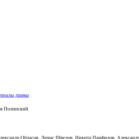
ериалы драмы
им Полинский
лександр Обласов, Денис Шведов, Никита Панфилов, Александ