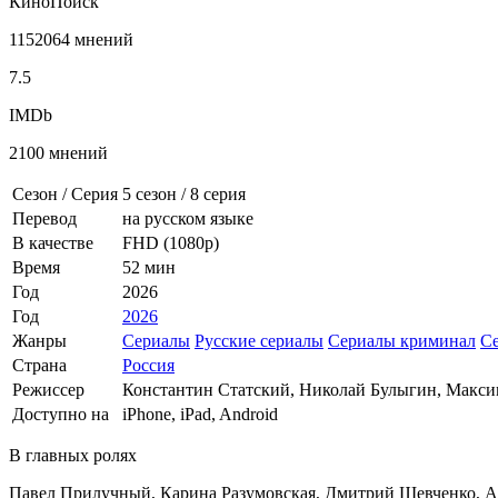
КиноПоиск
1152064 мнений
7.5
IMDb
2100 мнений
Сезон / Серия
5 сезон
/
8 серия
Перевод
на русском языке
В качестве
FHD (1080p)
Время
52 мин
Год
2026
Год
2026
Жанры
Сериалы
Русские сериалы
Сериалы криминал
С
Страна
Россия
Режиссер
Константин Статский, Николай Булыгин, Макс
Доступно на
iPhone, iPad, Android
В главных ролях
Павел Прилучный, Карина Разумовская, Дмитрий Шевченко, А