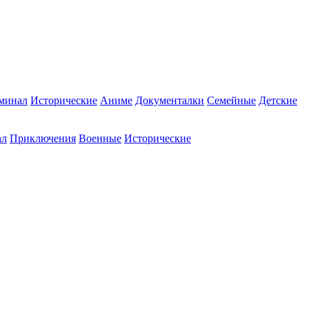
минал
Исторические
Аниме
Документалки
Семейные
Детские
ал
Приключения
Военные
Исторические