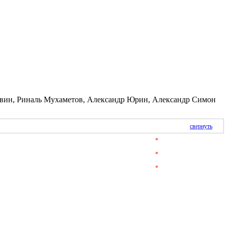
квин, Риналь Мухаметов, Александр Юрин, Александр Симон
свернуть
*
*
*