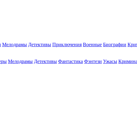
и
Мелодрамы
Детективы
Приключения
Военные
Биографии
Кри
еры
Мелодрамы
Детективы
Фантастика
Фэнтези
Ужасы
Кримин