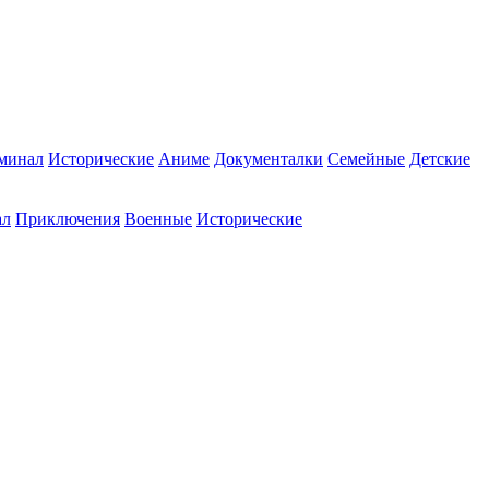
минал
Исторические
Аниме
Документалки
Семейные
Детские
ал
Приключения
Военные
Исторические