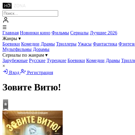
☰
Главная
Новинки кино
Фильмы
Сериалы
Лучшие 2026
Жанры
▾
Боевики
Комедии
Драмы
Триллеры
Ужасы
Фантастика
Фэнтез
Мультфильмы
Дорамы
Сериалы по жанрам
▾
Зарубежные
Русские
Турецкие
Боевики
Комедии
Драмы
Трилл
×
Вход
Регистрация
Зовите Витю!