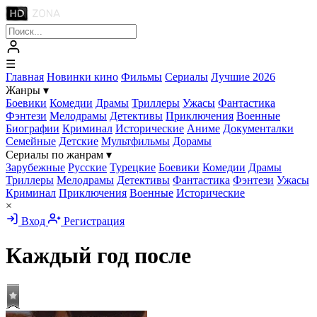
☰
Главная
Новинки кино
Фильмы
Сериалы
Лучшие 2026
Жанры
▾
Боевики
Комедии
Драмы
Триллеры
Ужасы
Фантастика
Фэнтези
Мелодрамы
Детективы
Приключения
Военные
Биографии
Криминал
Исторические
Аниме
Документалки
Семейные
Детские
Мультфильмы
Дорамы
Сериалы по жанрам
▾
Зарубежные
Русские
Турецкие
Боевики
Комедии
Драмы
Триллеры
Мелодрамы
Детективы
Фантастика
Фэнтези
Ужасы
Криминал
Приключения
Военные
Исторические
×
Вход
Регистрация
Каждый год после