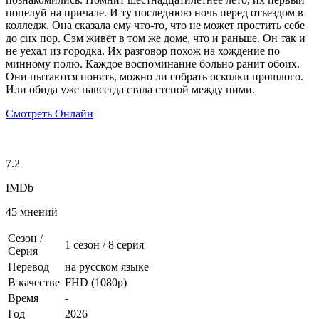
поцелуй на причале. И ту последнюю ночь перед отъездом в
колледж. Она сказала ему что-то, что не может простить себе
до сих пор. Сэм живёт в том же доме, что и раньше. Он так и
не уехал из городка. Их разговор похож на хождение по
минному полю. Каждое воспоминание больно ранит обоих.
Они пытаются понять, можно ли собрать осколки прошлого.
Или обида уже навсегда стала стеной между ними.
Смотреть Онлайн
7.2
IMDb
45 мнений
Сезон /
1 сезон
/
8 серия
Серия
Перевод
на русском языке
В качестве
FHD (1080p)
Время
-
Год
2026