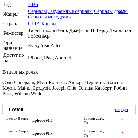
Год
2026
Сериалы
Зарубежные сериалы
Сериалы драмы
Жанры
Сериалы мелодрамы
Страна
США
Канада
Тара Николь Вейр, Джеффри В. Бёрд, Джиллиан
Режиссер
Робеспьер
Ориг.
Every Year After
название
Доступно
iPhone, iPad, Android
на
В главных ролях
Сэди Совералл, Мэтт Корнетт, Аврора Перрино, Эбигейл
Коуэн, Майкл Брэдуэй, Joseph Chiu, Элиша Катберт, Робин
Росс, William Wilder
1 сезон
свернуть
1 сезон 8 серия
10 июн 2026,
Episode #1.8
*
Ср
1 сезон 7 серия
10 июн 2026,
Episode #1.7
*
Ср