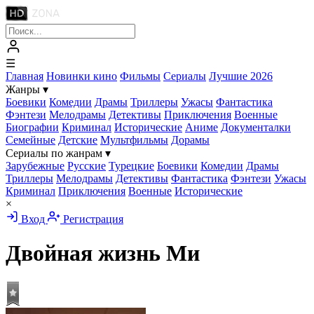
☰
Главная
Новинки кино
Фильмы
Сериалы
Лучшие 2026
Жанры
▾
Боевики
Комедии
Драмы
Триллеры
Ужасы
Фантастика
Фэнтези
Мелодрамы
Детективы
Приключения
Военные
Биографии
Криминал
Исторические
Аниме
Документалки
Семейные
Детские
Мультфильмы
Дорамы
Сериалы по жанрам
▾
Зарубежные
Русские
Турецкие
Боевики
Комедии
Драмы
Триллеры
Мелодрамы
Детективы
Фантастика
Фэнтези
Ужасы
Криминал
Приключения
Военные
Исторические
×
Вход
Регистрация
Двойная жизнь Ми