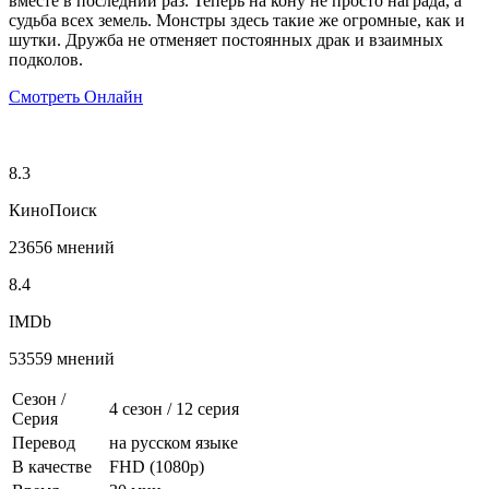
вместе в последний раз. Теперь на кону не просто награда, а
судьба всех земель. Монстры здесь такие же огромные, как и
шутки. Дружба не отменяет постоянных драк и взаимных
подколов.
Смотреть Онлайн
8.3
КиноПоиск
23656 мнений
8.4
IMDb
53559 мнений
Сезон /
4 сезон
/
12 серия
Серия
Перевод
на русском языке
В качестве
FHD (1080p)