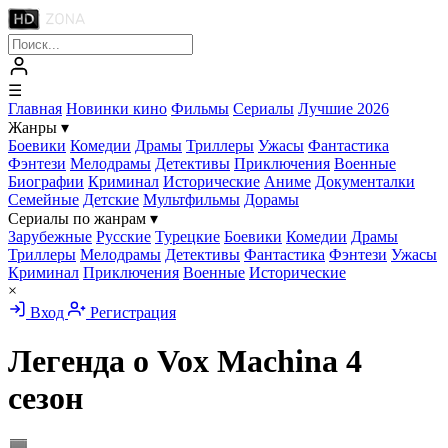
☰
Главная
Новинки кино
Фильмы
Сериалы
Лучшие 2026
Жанры
▾
Боевики
Комедии
Драмы
Триллеры
Ужасы
Фантастика
Фэнтези
Мелодрамы
Детективы
Приключения
Военные
Биографии
Криминал
Исторические
Аниме
Документалки
Семейные
Детские
Мультфильмы
Дорамы
Сериалы по жанрам
▾
Зарубежные
Русские
Турецкие
Боевики
Комедии
Драмы
Триллеры
Мелодрамы
Детективы
Фантастика
Фэнтези
Ужасы
Криминал
Приключения
Военные
Исторические
×
Вход
Регистрация
Легенда о Vox Machina 4
сезон