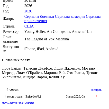
Время
30 мин
Год
2026
Год
2026
Сериалы боевики
Сериалы комедии
Сериалы
Жанры
приключения
Страна
США
Режиссер
Young Heller, Ан Сон-джин, Алисия Чан
Ориг.
The Legend of Vox Machina
название
Доступно
iPhone, iPad, Android
на
В главных ролях
Лора Бэйли, Талесин Джаффе, Эшли Джонсон, Мэттью
Мерсер, Лиам О'Брайен, Мариша Рэй, Сэм Ригел, Трэвис
Уиллингэм, Индира Варма, Келли Ху
4 сезон
свернуть
4 сезон 1 серия
Episode #4.1
3 июн 2026, Ср
*
показать все серии