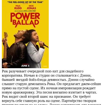
Рик разучивает очередной поп-хит для свадебного
корпоратива. Ночью в студии он сталкивается с Дэнни,
бывшей звездой бойз-бэнда девяностых. Дэнни случайно
слышит старую демозапись Рика. Он предлагает джем-сейшн
прямо на пустой сцене. Их ночная импровизация рождает
новую аранжировку. Эта песня внезапно взлетает в чартах.
Рик видит свой второй шанс на признание. Он требует
вернуть себе главную роль на сцене. Партнёрство творцов
трещит по швам из-за славы. Дэнни напоминает, кто вдохнул