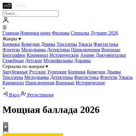
☰
Главная
Новинки кино
Фильмы
Сериалы
Лучшие 2026
Жанры
▾
Боевики
Комедии
Драмы
Триллеры
Ужасы
Фантастика
Фэнтези
Мелодрамы
Детективы
Приключения
Военные
Биографии
Криминал
Исторические
Аниме
Документалки
Семейные
Детские
Мультфильмы
Дорамы
Сериалы по жанрам
▾
Зарубежные
Русские
Турецкие
Боевики
Комедии
Драмы
Триллеры
Мелодрамы
Детективы
Фантастика
Фэнтези
Ужасы
Криминал
Приключения
Военные
Исторические
×
Вход
Регистрация
Мощная баллада
2026