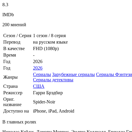
8.3
IMDb
200 мнений
Сезон / Серия
1 сезон
/
8 серия
Перевод
на русском языке
В качестве
FHD (1080p)
Время
-
Год
2026
Год
2026
Сериалы
Зарубежные сериалы
Сериалы Фэнтез
Жанры
Сериалы детективы
Страна
США
Режиссер
Гарри Брэдбир
Ориг.
Spider-Noir
название
Доступно на
iPhone, iPad, Android
В главных ролях
Николас Кейдж, Ламорн Моррис, Эндрю Колдуэлл, Брендан Гл