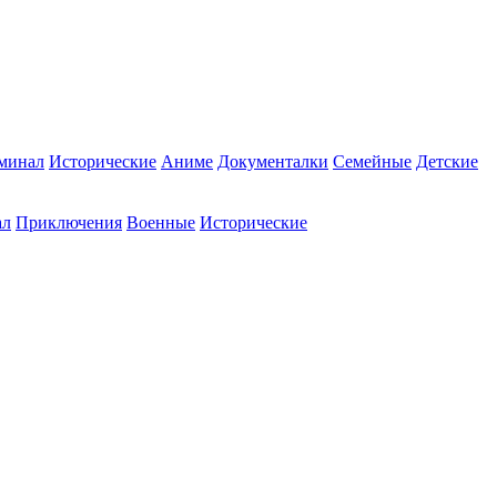
минал
Исторические
Аниме
Документалки
Семейные
Детские
ал
Приключения
Военные
Исторические