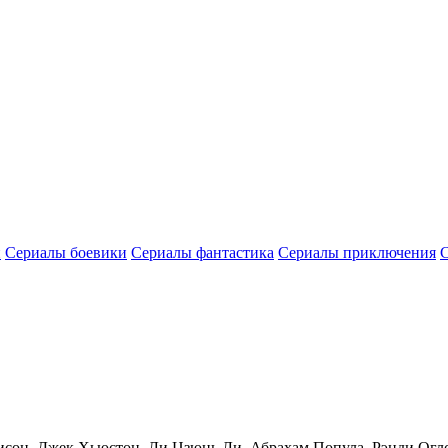
и
Сериалы боевики
Сериалы фантастика
Сериалы приключения
исон, Джек Хьюстон, Ли Цзюнь Ли, Абрахам Попула, Рэнди Огл