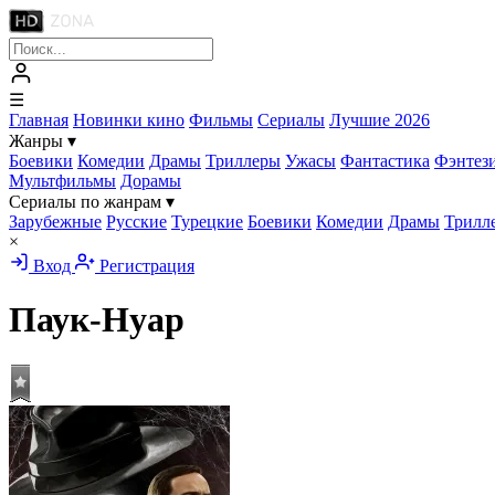
☰
Главная
Новинки кино
Фильмы
Сериалы
Лучшие 2026
Жанры
▾
Боевики
Комедии
Драмы
Триллеры
Ужасы
Фантастика
Фэнтез
Мультфильмы
Дорамы
Сериалы по жанрам
▾
Зарубежные
Русские
Турецкие
Боевики
Комедии
Драмы
Трилл
×
Вход
Регистрация
Паук-Нуар