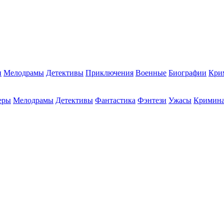
и
Мелодрамы
Детективы
Приключения
Военные
Биографии
Кри
еры
Мелодрамы
Детективы
Фантастика
Фэнтези
Ужасы
Кримин