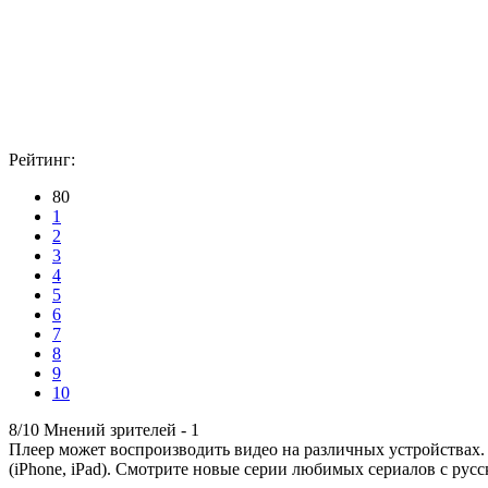
Рейтинг:
80
1
2
3
4
5
6
7
8
9
10
8/10
Мнений зрителей -
1
Плеер может воспроизводить видео на различных устройствах.
(iPhone, iPad). Смотрите новые серии любимых сериалов с русс