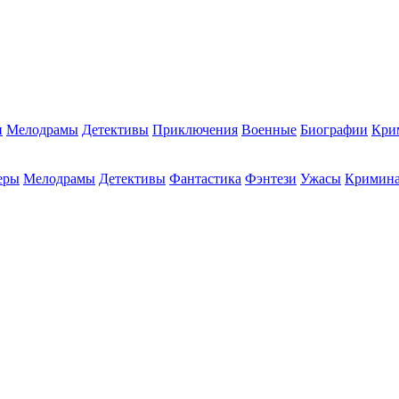
и
Мелодрамы
Детективы
Приключения
Военные
Биографии
Кри
еры
Мелодрамы
Детективы
Фантастика
Фэнтези
Ужасы
Кримин