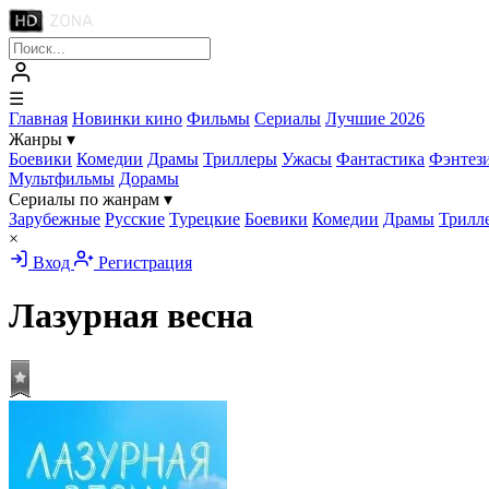
☰
Главная
Новинки кино
Фильмы
Сериалы
Лучшие 2026
Жанры
▾
Боевики
Комедии
Драмы
Триллеры
Ужасы
Фантастика
Фэнтез
Мультфильмы
Дорамы
Сериалы по жанрам
▾
Зарубежные
Русские
Турецкие
Боевики
Комедии
Драмы
Трилл
×
Вход
Регистрация
Лазурная весна