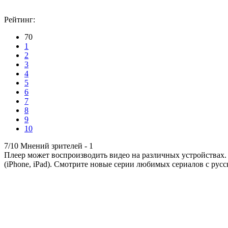
Рейтинг:
70
1
2
3
4
5
6
7
8
9
10
7/10
Мнений зрителей -
1
Плеер может воспроизводить видео на различных устройствах.
(iPhone, iPad). Смотрите новые серии любимых сериалов с русс