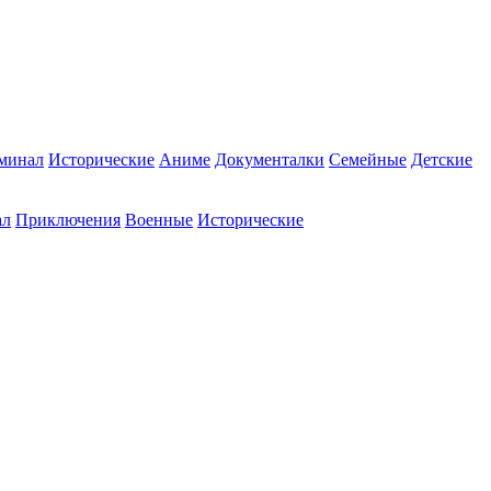
минал
Исторические
Аниме
Документалки
Семейные
Детские
ал
Приключения
Военные
Исторические