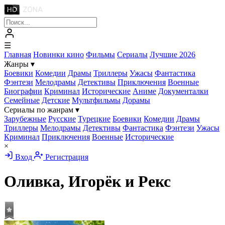
☰
Главная
Новинки кино
Фильмы
Сериалы
Лучшие 2026
Жанры
▾
Боевики
Комедии
Драмы
Триллеры
Ужасы
Фантастика
Фэнтези
Мелодрамы
Детективы
Приключения
Военные
Биографии
Криминал
Исторические
Аниме
Документалки
Семейные
Детские
Мультфильмы
Дорамы
Сериалы по жанрам
▾
Зарубежные
Русские
Турецкие
Боевики
Комедии
Драмы
Триллеры
Мелодрамы
Детективы
Фантастика
Фэнтези
Ужасы
Криминал
Приключения
Военные
Исторические
×
Вход
Регистрация
Оливка, Игорёк и Рекс