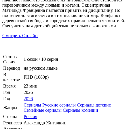
переводчиком между людьми и котами. Экцентричная
Матильда Францевна пытается привить ей дисциплину. Но
постепенно втягивается в этот шаловливый мир. Конфликт
деревенской свободы и городских правил решается эмпатией.
Оля учится находить общий язык не только с животными.
Смотреть Онлайн
Сезон /
1 сезон
/
10 серия
Серия
Перевод
на русском языке
В
FHD (1080p)
качестве
Время
23 мин
Год
2026
Год
2026
Сериалы
Русские сериалы
Сериалы детские
Жанры
Семейные сериалы
Сериалы комедии
Страна
Россия
Режиссер
Александр Жигалкин