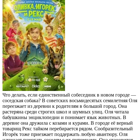
Что делать, если единственный собеседник в новом городе —
соседская собака? В советских восьмидесятых семилетняя Оля
переезжает из деревни к родителям в большой город. Она
растеряна среди строгих школ и шумных улиц. Оля читала
бабушкины энциклопедии и понимает язык животных. В
деревне она дружила с козами и курами. В городе её верный
товарищ Рекс тайком перебирается рядом. Сообразительный
Игорёк тоже приезжает поддержать любую авантюру. Оля
начинает помогать соседям с их питомцами. Она становится