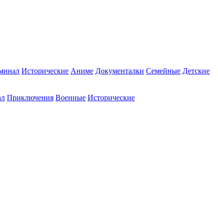
минал
Исторические
Аниме
Документалки
Семейные
Детские
ал
Приключения
Военные
Исторические