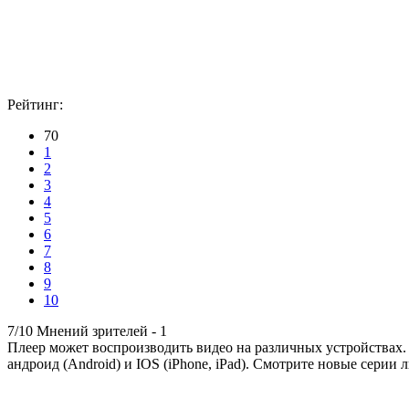
Рейтинг:
70
1
2
3
4
5
6
7
8
9
10
7/10
Мнений зрителей -
1
Плеер может воспроизводить видео на различных устройствах.
андроид (Android) и IOS (iPhone, iPad). Смотрите новые серии