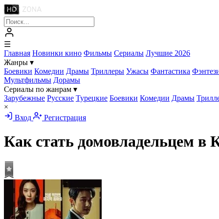
☰
Главная
Новинки кино
Фильмы
Сериалы
Лучшие 2026
Жанры
▾
Боевики
Комедии
Драмы
Триллеры
Ужасы
Фантастика
Фэнтез
Мультфильмы
Дорамы
Сериалы по жанрам
▾
Зарубежные
Русские
Турецкие
Боевики
Комедии
Драмы
Трилл
×
Вход
Регистрация
Как стать домовладельцем в 