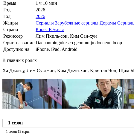
Время
1 ч 10 мин
Год
2026
Год
2026
Жанры
Сериалы
Зарубежные сериалы
Дорамы
Сериал
Страна
Корея Южная
Режиссер
Лим Пхиль-сон, Ким Сан-хун
Ориг. название
Daehanmingukeseo geonmulju doeneun beop
Доступно на
iPhone, iPad, Android
В главных ролях
Ха Джон-у, Лим Су-джон, Ким Джун-хан, Кристал Чон, Щим Ы
1 сезон
1 сезон 12 серия