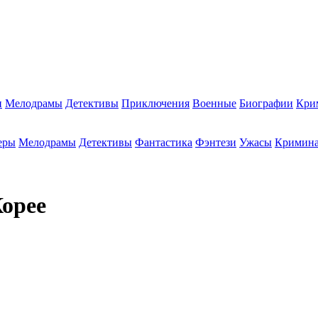
и
Мелодрамы
Детективы
Приключения
Военные
Биографии
Кри
еры
Мелодрамы
Детективы
Фантастика
Фэнтези
Ужасы
Кримин
Корее