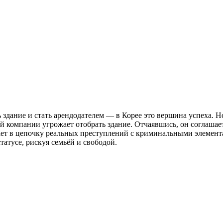
ь здание и стать арендодателем — в Корее это вершина успеха. 
ой компании угрожает отобрать здание. Отчаявшись, он соглаша
ет в цепочку реальных преступлений с криминальными элемента
татусе, рискуя семьёй и свободой.