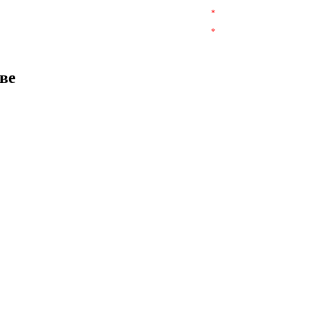
*
*
ве