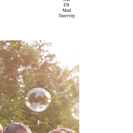
FB
Mail
Твиттер