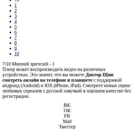
1
2
3
4
5
6
7
8
9
10
7/10
Мнений зрителей -
1
Плеер может воспроизводить видео на различных
устройствах. Это значит, что вы можете
Доктор Щин
смотреть онлайн на телефоне и планшете
с поддержкой
андроид (Android) и IOS (iPhone, iPad). Смотрите новые серии
любимых сериалов с русской озвучкой в хорошем качестве без
регистрации.
ВК
ОК
FB
Mail
Твиттер