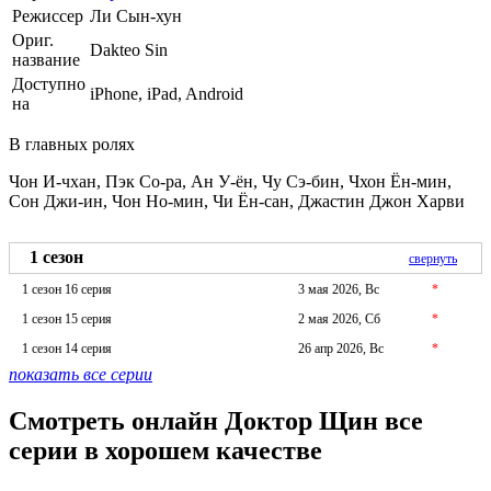
Режиссер
Ли Сын-хун
Ориг.
Dakteo Sin
название
Доступно
iPhone, iPad, Android
на
В главных ролях
Чон И-чхан, Пэк Со-ра, Ан У-ён, Чу Сэ-бин, Чхон Ён-мин,
Сон Джи-ин, Чон Но-мин, Чи Ён-сан, Джастин Джон Харви
1 сезон
свернуть
1 сезон 16 серия
3 мая 2026, Вс
*
1 сезон 15 серия
2 мая 2026, Сб
*
1 сезон 14 серия
26 апр 2026, Вс
*
показать все серии
Смотреть онлайн Доктор Щин все
серии в хорошем качестве