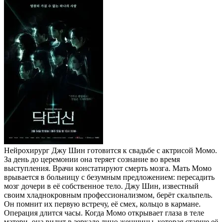
Нейрохирург Джу Шин готовится к свадьбе с актрисой Момо.
За день до церемонии она теряет сознание во время
выступления. Врачи констатируют смерть мозга. Мать Момо
врывается в больницу с безумным предложением: пересадить
мозг дочери в её собственное тело. Джу Шин, известный
своим хладнокровным профессионализмом, берёт скальпель.
Он помнит их первую встречу, её смех, кольцо в кармане.
Операция длится часы. Когда Момо открывает глаза в теле
матери, она видит в зеркале лицо женщины, которая старше её