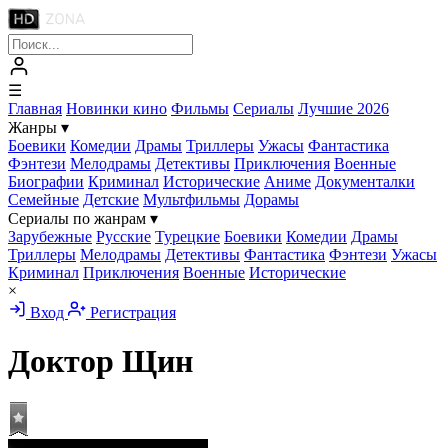
☰
Главная
Новинки кино
Фильмы
Сериалы
Лучшие 2026
Жанры
▾
Боевики
Комедии
Драмы
Триллеры
Ужасы
Фантастика
Фэнтези
Мелодрамы
Детективы
Приключения
Военные
Биографии
Криминал
Исторические
Аниме
Документалки
Семейные
Детские
Мультфильмы
Дорамы
Сериалы по жанрам
▾
Зарубежные
Русские
Турецкие
Боевики
Комедии
Драмы
Триллеры
Мелодрамы
Детективы
Фантастика
Фэнтези
Ужасы
Криминал
Приключения
Военные
Исторические
×
Вход
Регистрация
Доктор Щин