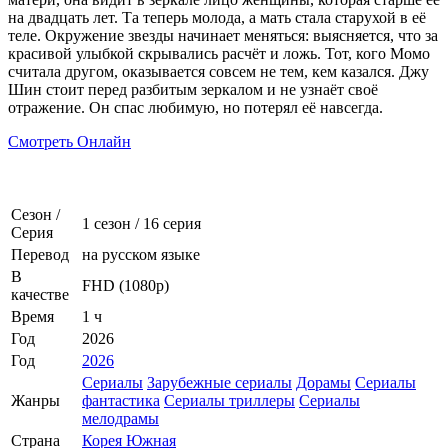
на двадцать лет. Та теперь молода, а мать стала старухой в её
теле. Окружение звезды начинает меняться: выясняется, что за
красивой улыбкой скрывались расчёт и ложь. Тот, кого Момо
считала другом, оказывается совсем не тем, кем казался. Джу
Шин стоит перед разбитым зеркалом и не узнаёт своё
отражение. Он спас любимую, но потерял её навсегда.
Смотреть Онлайн
Сезон /
1 сезон
/
16 серия
Серия
Перевод
на русском языке
В
FHD (1080p)
качестве
Время
1 ч
Год
2026
Год
2026
Сериалы
Зарубежные сериалы
Дорамы
Сериалы
Жанры
фантастика
Сериалы триллеры
Сериалы
мелодрамы
Страна
Корея Южная