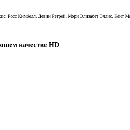
кис, Росс Кимбелл, Девин Рэтрей, Мэри Элизабет Эллис, Кейт
рошем качестве HD