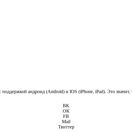
поддержкой андроид (Android) и IOS (iPhone, iPad). Это значит
ВК
ОК
FB
Mail
Твиттер