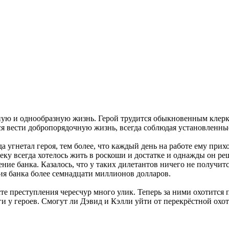
ю и однообразную жизнь. Герой трудится обыкновенным клерком
я вести добропорядочную жизнь, всегда соблюдая установленные
да угнетал героя, тем более, что каждый день на работе ему при
еку всегда хотелось жить в роскоши и достатке и однажды он р
ие банка. Казалось, что у таких дилетантов ничего не получитс
ия банка более семнадцати миллионов долларов.
сте преступления чересчур много улик. Теперь за ними охотится
и у героев. Смогут ли Дэвид и Кэлли уйти от перекрёстной охо