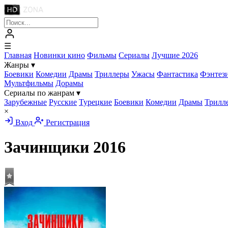
☰
Главная
Новинки кино
Фильмы
Сериалы
Лучшие 2026
Жанры
▾
Боевики
Комедии
Драмы
Триллеры
Ужасы
Фантастика
Фэнтез
Мультфильмы
Дорамы
Сериалы по жанрам
▾
Зарубежные
Русские
Турецкие
Боевики
Комедии
Драмы
Трилл
×
Вход
Регистрация
Зачинщики
2016