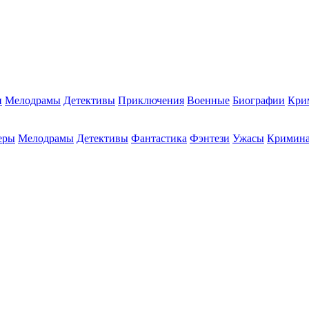
и
Мелодрамы
Детективы
Приключения
Военные
Биографии
Кри
еры
Мелодрамы
Детективы
Фантастика
Фэнтези
Ужасы
Кримин