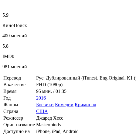
5.9
КиноПоиск
400 мнений
5.8
IMDb
981 мнений
Перевод
Рус. Дублированный (iTunes), Eng.Original, К1 
В качестве
FHD (1080p)
Время
95 мин. / 01:35
Год
2016
Жанры
Боевики
Комедии
Криминал
Страна
США
Режиссер
Джаред Хесс
Ориг. название
Masterminds
Доступно на
iPhone, iPad, Android