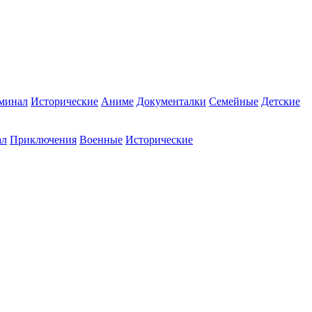
минал
Исторические
Аниме
Документалки
Семейные
Детские
ал
Приключения
Военные
Исторические