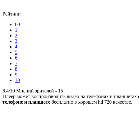
Рейтинг:
60
1
2
3
4
5
6
7
8
9
10
6.4/10
Мнений зрителей -
15
Плеер может воспроизводить видео на телефонах и планшетах с 
телефоне и планшете
бесплатно в хорошем hd 720 качестве.