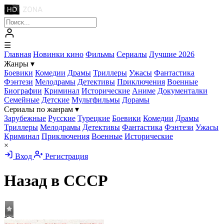
☰
Главная
Новинки кино
Фильмы
Сериалы
Лучшие 2026
Жанры
▾
Боевики
Комедии
Драмы
Триллеры
Ужасы
Фантастика
Фэнтези
Мелодрамы
Детективы
Приключения
Военные
Биографии
Криминал
Исторические
Аниме
Документалки
Семейные
Детские
Мультфильмы
Дорамы
Сериалы по жанрам
▾
Зарубежные
Русские
Турецкие
Боевики
Комедии
Драмы
Триллеры
Мелодрамы
Детективы
Фантастика
Фэнтези
Ужасы
Криминал
Приключения
Военные
Исторические
×
Вход
Регистрация
Назад в СССР