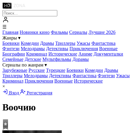
☰
Главная
Новинки кино
Фильмы
Сериалы
Лучшие 2026
Жанры
▾
Боевики
Комедии
Драмы
Триллеры
Ужасы
Фантастика
Фэнтези
Мелодрамы
Детективы
Приключения
Военные
Биографии
Криминал
Исторические
Аниме
Документалки
Семейные
Детские
Мультфильмы
Дорамы
Сериалы по жанрам
▾
Зарубежные
Русские
Турецкие
Боевики
Комедии
Драмы
Триллеры
Мелодрамы
Детективы
Фантастика
Фэнтези
Ужасы
Криминал
Приключения
Военные
Исторические
×
Вход
Регистрация
Воочию