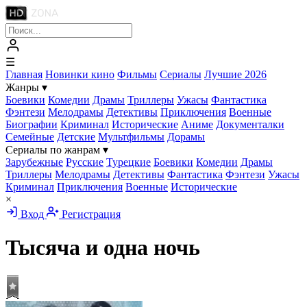
☰
Главная
Новинки кино
Фильмы
Сериалы
Лучшие 2026
Жанры
▾
Боевики
Комедии
Драмы
Триллеры
Ужасы
Фантастика
Фэнтези
Мелодрамы
Детективы
Приключения
Военные
Биографии
Криминал
Исторические
Аниме
Документалки
Семейные
Детские
Мультфильмы
Дорамы
Сериалы по жанрам
▾
Зарубежные
Русские
Турецкие
Боевики
Комедии
Драмы
Триллеры
Мелодрамы
Детективы
Фантастика
Фэнтези
Ужасы
Криминал
Приключения
Военные
Исторические
×
Вход
Регистрация
Тысяча и одна ночь