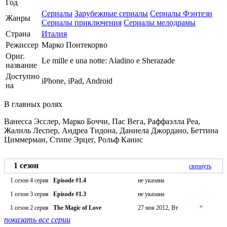
Год
Сериалы
Зарубежные сериалы
Сериалы Фэнтези
Жанры
Сериалы приключения
Сериалы мелодрамы
Страна
Италия
Режиссер
Марко Понтекорво
Ориг.
Le mille e una notte: Aladino e Sherazade
название
Доступно
iPhone, iPad, Android
на
В главных ролях
Ванесса Эсслер, Марко Боччи, Пас Вега, Раффаэлла Реа,
Жалиль Леспер, Андреа Тидона, Даниела Джордано, Беттина
Циммерман, Стипе Эрцег, Рольф Канис
1 сезон
свернуть
1 сезон 4 серия
Episode #1.4
не указана
1 сезон 3 серия
Episode #1.3
не указана
1 сезон 2 серия
The Magic of Love
27 ноя 2012, Вт
*
показать все серии