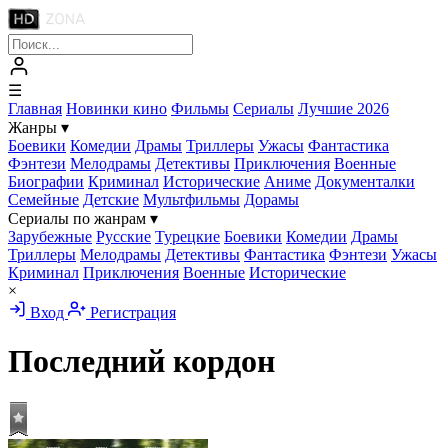
☰
Главная
Новинки кино
Фильмы
Сериалы
Лучшие 2026
Жанры
▾
Боевики
Комедии
Драмы
Триллеры
Ужасы
Фантастика
Фэнтези
Мелодрамы
Детективы
Приключения
Военные
Биографии
Криминал
Исторические
Аниме
Документалки
Семейные
Детские
Мультфильмы
Дорамы
Сериалы по жанрам
▾
Зарубежные
Русские
Турецкие
Боевики
Комедии
Драмы
Триллеры
Мелодрамы
Детективы
Фантастика
Фэнтези
Ужасы
Криминал
Приключения
Военные
Исторические
×
Вход
Регистрация
Последний кордон