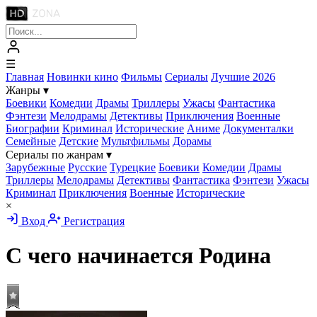
☰
Главная
Новинки кино
Фильмы
Сериалы
Лучшие 2026
Жанры
▾
Боевики
Комедии
Драмы
Триллеры
Ужасы
Фантастика
Фэнтези
Мелодрамы
Детективы
Приключения
Военные
Биографии
Криминал
Исторические
Аниме
Документалки
Семейные
Детские
Мультфильмы
Дорамы
Сериалы по жанрам
▾
Зарубежные
Русские
Турецкие
Боевики
Комедии
Драмы
Триллеры
Мелодрамы
Детективы
Фантастика
Фэнтези
Ужасы
Криминал
Приключения
Военные
Исторические
×
Вход
Регистрация
С чего начинается Родина