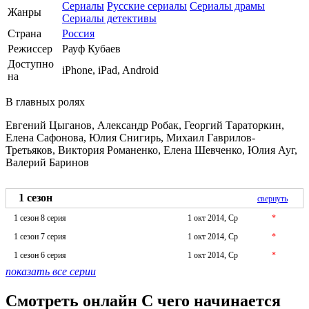
Сериалы
Русские сериалы
Сериалы драмы
Жанры
Сериалы детективы
Страна
Россия
Режиссер
Рауф Кубаев
Доступно
iPhone, iPad, Android
на
В главных ролях
Евгений Цыганов, Александр Робак, Георгий Тараторкин,
Елена Сафонова, Юлия Снигирь, Михаил Гаврилов-
Третьяков, Виктория Романенко, Елена Шевченко, Юлия Ауг,
Валерий Баринов
1 сезон
свернуть
1 сезон 8 серия
1 окт 2014, Ср
*
1 сезон 7 серия
1 окт 2014, Ср
*
1 сезон 6 серия
1 окт 2014, Ср
*
показать все серии
Смотреть онлайн С чего начинается