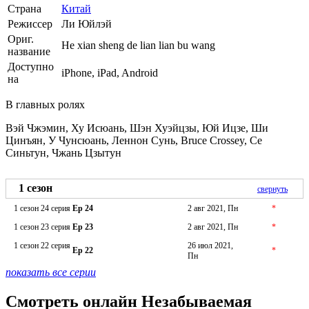
Страна
Китай
Режиссер
Ли Юйлэй
Ориг.
He xian sheng de lian lian bu wang
название
Доступно
iPhone, iPad, Android
на
В главных ролях
Вэй Чжэмин, Ху Исюань, Шэн Хуэйцзы, Юй Ицзе, Ши
Цинъян, У Чунсюань, Леннон Сунь, Bruce Crossey, Се
Синьтун, Чжань Цзытун
1 сезон
свернуть
1 сезон 24 серия
Ep 24
2 авг 2021, Пн
*
1 сезон 23 серия
Ep 23
2 авг 2021, Пн
*
1 сезон 22 серия
26 июл 2021,
Ep 22
*
Пн
показать все серии
Смотреть онлайн Незабываемая