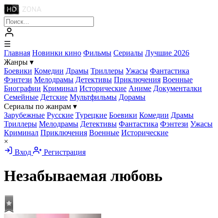
☰
Главная
Новинки кино
Фильмы
Сериалы
Лучшие 2026
Жанры
▾
Боевики
Комедии
Драмы
Триллеры
Ужасы
Фантастика
Фэнтези
Мелодрамы
Детективы
Приключения
Военные
Биографии
Криминал
Исторические
Аниме
Документалки
Семейные
Детские
Мультфильмы
Дорамы
Сериалы по жанрам
▾
Зарубежные
Русские
Турецкие
Боевики
Комедии
Драмы
Триллеры
Мелодрамы
Детективы
Фантастика
Фэнтези
Ужасы
Криминал
Приключения
Военные
Исторические
×
Вход
Регистрация
Незабываемая любовь