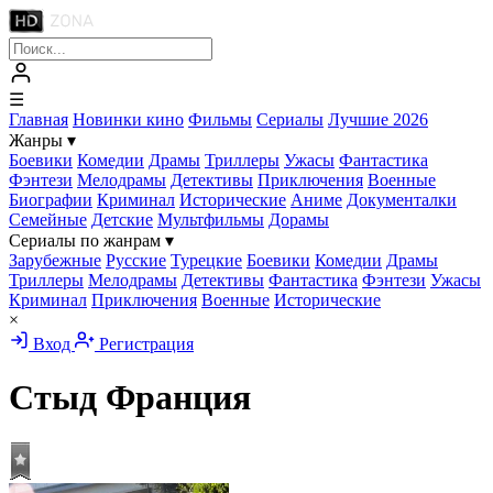
☰
Главная
Новинки кино
Фильмы
Сериалы
Лучшие 2026
Жанры
▾
Боевики
Комедии
Драмы
Триллеры
Ужасы
Фантастика
Фэнтези
Мелодрамы
Детективы
Приключения
Военные
Биографии
Криминал
Исторические
Аниме
Документалки
Семейные
Детские
Мультфильмы
Дорамы
Сериалы по жанрам
▾
Зарубежные
Русские
Турецкие
Боевики
Комедии
Драмы
Триллеры
Мелодрамы
Детективы
Фантастика
Фэнтези
Ужасы
Криминал
Приключения
Военные
Исторические
×
Вход
Регистрация
Стыд Франция