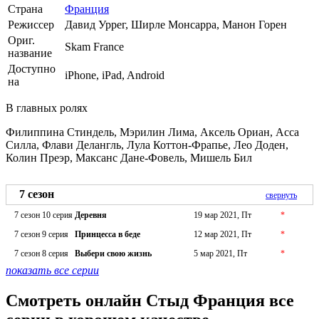
Страна
Франция
Режиссер
Давид Уррег, Ширле Монсарра, Манон Горен
Ориг.
Skam France
название
Доступно
iPhone, iPad, Android
на
В главных ролях
Филиппина Стиндель, Мэрилин Лима, Аксель Ориан, Асса
Силла, Флави Делангль, Лула Коттон-Фрапье, Лео Доден,
Колин Преэр, Максанс Дане-Фовель, Мишель Бил
7 сезон
свернуть
7 сезон 10 серия
Деревня
19 мар 2021, Пт
*
7 сезон 9 серия
Принцесса в беде
12 мар 2021, Пт
*
7 сезон 8 серия
Выбери свою жизнь
5 мар 2021, Пт
*
показать все серии
Смотреть онлайн Стыд Франция все