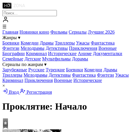
☰
Главная
Новинки кино
Фильмы
Сериалы
Лучшие 2026
Жанры
▾
Боевики
Комедии
Драмы
Триллеры
Ужасы
Фантастика
Фэнтези
Мелодрамы
Детективы
Приключения
Военные
Биографии
Криминал
Исторические
Аниме
Документалки
Семейные
Детские
Мультфильмы
Дорамы
Сериалы по жанрам
▾
Зарубежные
Русские
Турецкие
Боевики
Комедии
Драмы
Триллеры
Мелодрамы
Детективы
Фантастика
Фэнтези
Ужасы
Криминал
Приключения
Военные
Исторические
×
Вход
Регистрация
Проклятие: Начало