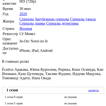
HD (720p)
качестве
Время
30 мин
Год
2020
Сериалы
Зарубежные сериалы
Сериалы ужасы
Жанры
Сериалы драмы
Сериалы детективы
Страна
Япония
Режиссер
Сё Миякэ
Ориг.
Ju-On: Noroi no Ie
название
Доступно
iPhone, iPad, Android
на
В главных ролях
Ёсиёси Аракава, Юина Куросима, Ририка, Коки Осамура, Каи
Иноваки, Кахо Цутимура, Такэми Фудзии, Идзуми Мацуока,
Томомицу Адати, Нана Овада
1 сезон
свернуть
1 сезон 6 серия
не указана
1 сезон 5 серия
не указана