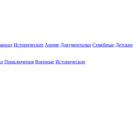
минал
Исторические
Аниме
Документалки
Семейные
Детские
ал
Приключения
Военные
Исторические