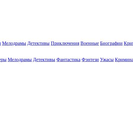
и
Мелодрамы
Детективы
Приключения
Военные
Биографии
Кри
еры
Мелодрамы
Детективы
Фантастика
Фэнтези
Ужасы
Кримин