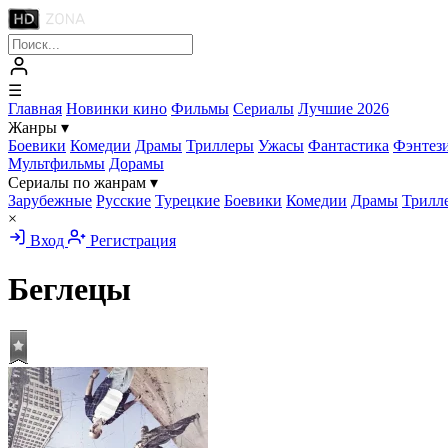
☰
Главная
Новинки кино
Фильмы
Сериалы
Лучшие 2026
Жанры
▾
Боевики
Комедии
Драмы
Триллеры
Ужасы
Фантастика
Фэнтез
Мультфильмы
Дорамы
Сериалы по жанрам
▾
Зарубежные
Русские
Турецкие
Боевики
Комедии
Драмы
Трилл
×
Вход
Регистрация
Беглецы