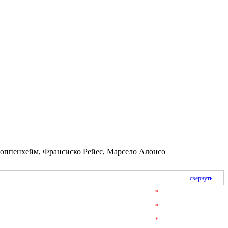
Кюппенхейм, Франсиско Рейес, Марсело Алонсо
свернуть
*
*
*