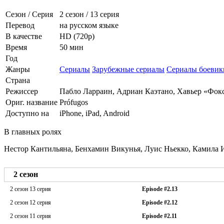
Сезон / Серия
2 сезон
/
13 серия
Перевод
на русском языке
В качестве
HD (720p)
Время
50 мин
Год
Жанры
Сериалы
Зарубежные сериалы
Сериалы боевик
Страна
Режиссер
Пабло Ларраин, Адриан Каэтано, Хавьер «Фок
Ориг. название
Prófugos
Доступно на
iPhone, iPad, Android
В главных ролях
Нестор Кантильяна, Бенхамин Викунья, Луис Ньекко, Камила 
2 сезон
2 сезон 13 серия
Episode #2.13
2 сезон 12 серия
Episode #2.12
2 сезон 11 серия
Episode #2.11