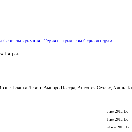
и
Сериалы криминал
Сериалы триллеры
Сериалы драмы
с» Патрон
Иране, Бланка Левин, Ампаро Ногера, Антония Сехерс, Алина 
8 дек 2013, Вс
1 дек 2013, Вс
24 ноя 2013, Вс