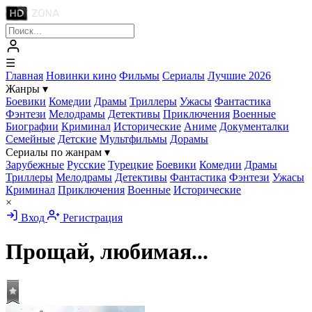
☰
Главная
Новинки кино
Фильмы
Сериалы
Лучшие 2026
Жанры
▾
Боевики
Комедии
Драмы
Триллеры
Ужасы
Фантастика
Фэнтези
Мелодрамы
Детективы
Приключения
Военные
Биографии
Криминал
Исторические
Аниме
Документалки
Семейные
Детские
Мультфильмы
Дорамы
Сериалы по жанрам
▾
Зарубежные
Русские
Турецкие
Боевики
Комедии
Драмы
Триллеры
Мелодрамы
Детективы
Фантастика
Фэнтези
Ужасы
Криминал
Приключения
Военные
Исторические
×
Вход
Регистрация
Прощай, любимая...