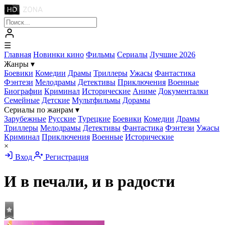
☰
Главная
Новинки кино
Фильмы
Сериалы
Лучшие 2026
Жанры
▾
Боевики
Комедии
Драмы
Триллеры
Ужасы
Фантастика
Фэнтези
Мелодрамы
Детективы
Приключения
Военные
Биографии
Криминал
Исторические
Аниме
Документалки
Семейные
Детские
Мультфильмы
Дорамы
Сериалы по жанрам
▾
Зарубежные
Русские
Турецкие
Боевики
Комедии
Драмы
Триллеры
Мелодрамы
Детективы
Фантастика
Фэнтези
Ужасы
Криминал
Приключения
Военные
Исторические
×
Вход
Регистрация
И в печали, и в радости