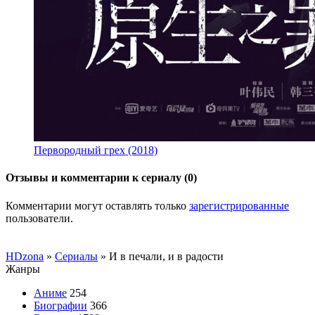
Первородный грех (2018)
Отзывы и комментарии к сериалу (0)
Комментарии могут оставлять только
зарегистрированные
пользователи.
HDzona
»
Сериалы
» И в печали, и в радости
Жанры
Аниме
254
Биографии
366