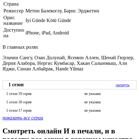
Страна
Режиссер
Метин Балекоглу, Барис Эрджетин
Ориг.
Iyi Günde Kötü Günde
название
Доступно
iPhone, iPad, Android
на
В главных ролях
Эльчин Сангу, Озан Долунай, Ясемин Аллен, Шенай Гюрлер,
Дерия Алабора, Нергис Кумбасар, Хакан Салынмыш, Али
Яджи, Синан Албайрак, Hande Yilmaz
1 сезон
свернуть
1 сезон 19 серия
не указана
1 сезон 18 серия
не указана
1 сезон 17 серия
не указана
показать все серии
Смотреть онлайн И в печали, и в