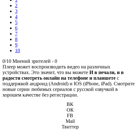
2
3
4
5
6
7
8
9
10
0/10
Мнений зрителей -
0
Плеер может воспроизводить видео на различных
устройствах. Это значит, что вы можете
И в печали, и в
радости смотреть онлайн на телефоне и планшете
с
поддержкой андроид (Android) и IOS (iPhone, iPad). Смотрите
новые серии любимых сериалов с русской озвучкой в
хорошем качестве без регистрации.
ВК
ОК
FB
Mail
Твиттер