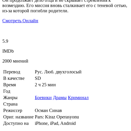
Он продолжает дело отца и не скрывает стремления к
возмездию. Его миссия вновь сталкивает его с теневой сетью,
из-за которой погибли родители.
Смотреть Онлайн
5.9
IMDb
2000 мнений
Перевод
Рус. Люб. двухголосый
В качестве
SD
Время
2 ч 25 мин
Год
Жанры
Боевики
Драмы
Криминал
Страна
Режиссер
Осман Синав
Ориг. название
Pars: Kiraz Operasyonu
Доступно на
iPhone, iPad, Android