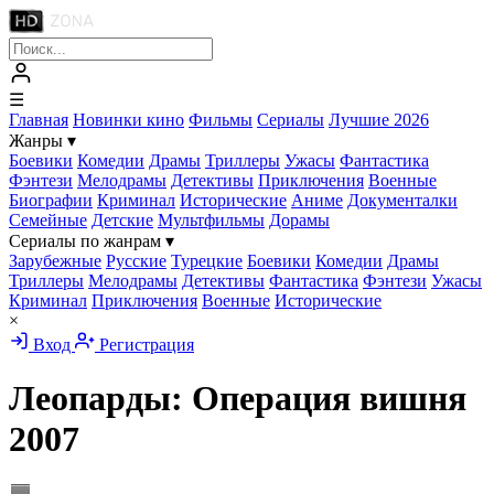
☰
Главная
Новинки кино
Фильмы
Сериалы
Лучшие 2026
Жанры
▾
Боевики
Комедии
Драмы
Триллеры
Ужасы
Фантастика
Фэнтези
Мелодрамы
Детективы
Приключения
Военные
Биографии
Криминал
Исторические
Аниме
Документалки
Семейные
Детские
Мультфильмы
Дорамы
Сериалы по жанрам
▾
Зарубежные
Русские
Турецкие
Боевики
Комедии
Драмы
Триллеры
Мелодрамы
Детективы
Фантастика
Фэнтези
Ужасы
Криминал
Приключения
Военные
Исторические
×
Вход
Регистрация
Леопарды: Операция вишня
2007