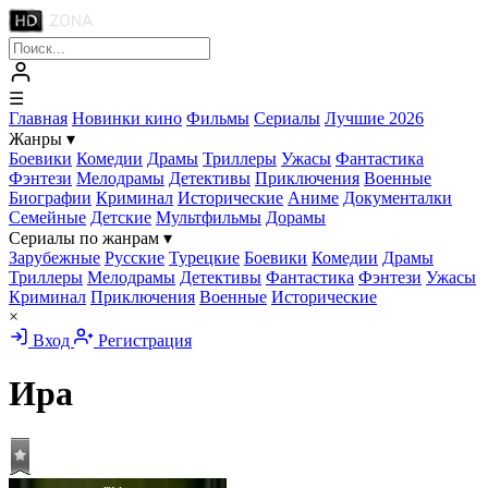
☰
Главная
Новинки кино
Фильмы
Сериалы
Лучшие 2026
Жанры
▾
Боевики
Комедии
Драмы
Триллеры
Ужасы
Фантастика
Фэнтези
Мелодрамы
Детективы
Приключения
Военные
Биографии
Криминал
Исторические
Аниме
Документалки
Семейные
Детские
Мультфильмы
Дорамы
Сериалы по жанрам
▾
Зарубежные
Русские
Турецкие
Боевики
Комедии
Драмы
Триллеры
Мелодрамы
Детективы
Фантастика
Фэнтези
Ужасы
Криминал
Приключения
Военные
Исторические
×
Вход
Регистрация
Ира