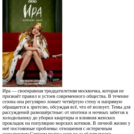
Ира — своенравная тридцатилетняя москвичка, которая не
признаёт правил и устоев современного общества. В течение
сезона она регулярно ломает четвёртую стену и напрямую
обращается к зрителю, обсуждая всё, что её волнует. Темы для
рассуждений разношёрстные: от ипотеки и ночных забегов к
холодильнику до уборки квартиры и влияния женских
прокладок на популяцию морских котиков. В личной жизни у
неё постоянные проблемы: отношения с истеричным
сценаристом Сергеем полны ссор из‑за её взрывного