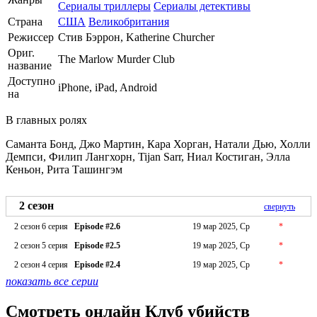
Сериалы триллеры
Сериалы детективы
Страна
США
Великобритания
Режиссер
Стив Бэррон, Katherine Churcher
Ориг.
The Marlow Murder Club
название
Доступно
iPhone, iPad, Android
на
В главных ролях
Саманта Бонд, Джо Мартин, Кара Хорган, Натали Дью, Холли
Демпси, Филип Лангхорн, Tijan Sarr, Ниал Костиган, Элла
Кеньон, Рита Ташингэм
2 сезон
свернуть
2 сезон 6 серия
Episode #2.6
19 мар 2025, Ср
*
2 сезон 5 серия
Episode #2.5
19 мар 2025, Ср
*
2 сезон 4 серия
Episode #2.4
19 мар 2025, Ср
*
показать все серии
Смотреть онлайн Клуб убийств