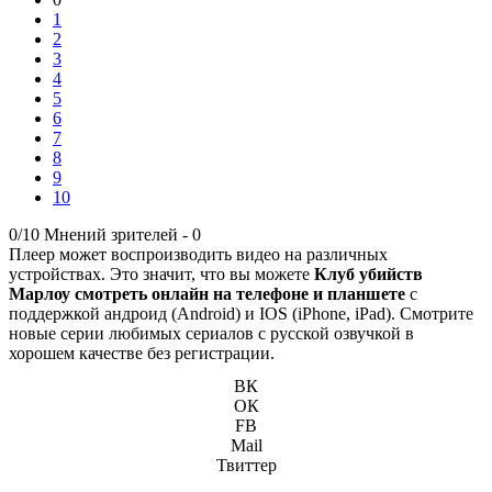
1
2
3
4
5
6
7
8
9
10
0/10
Мнений зрителей -
0
Плеер может воспроизводить видео на различных
устройствах. Это значит, что вы можете
Клуб убийств
Марлоу смотреть онлайн на телефоне и планшете
с
поддержкой андроид (Android) и IOS (iPhone, iPad). Смотрите
новые серии любимых сериалов с русской озвучкой в
хорошем качестве без регистрации.
ВК
ОК
FB
Mail
Твиттер