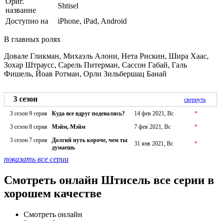
Ориг.
Shtisel
название
Доступно на
iPhone, iPad, Android
В главных ролях
Довале Гликман, Михаэль Алони, Нета Рискин, Шира Хаас,
Зохар Штраусс, Сарель Питерман, Сассон Габай, Галь
Фишель, Йоав Ротман, Орли Зильбершац Банай
3 сезон
свернуть
3 сезон 9 серия
Куда все вдруг подевались?
14 фев 2021, Вс
*
3 сезон 8 серия
Мэйм, Мэйм
7 фев 2021, Вс
*
3 сезон 7 серия
Долгий путь короче, чем ты
31 янв 2021, Вс
*
думаешь
показать все серии
Смотреть онлайн Штисель все серии в
хорошем качестве
Смотреть онлайн