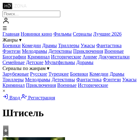
☰
Главная
Новинки кино
Фильмы
Сериалы
Лучшие 2026
Жанры
▾
Боевики
Комедии
Драмы
Триллеры
Ужасы
Фантастика
Фэнтези
Мелодрамы
Детективы
Приключения
Военные
Биографии
Криминал
Исторические
Аниме
Документалки
Семейные
Детские
Мультфильмы
Дорамы
Сериалы по жанрам
▾
Зарубежные
Русские
Турецкие
Боевики
Комедии
Драмы
Триллеры
Мелодрамы
Детективы
Фантастика
Фэнтези
Ужасы
Криминал
Приключения
Военные
Исторические
×
Вход
Регистрация
Штисель