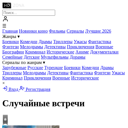
☰
Главная
Новинки кино
Фильмы
Сериалы
Лучшие 2026
Жанры
▾
Боевики
Комедии
Драмы
Триллеры
Ужасы
Фантастика
Фэнтези
Мелодрамы
Детективы
Приключения
Военные
Биографии
Криминал
Исторические
Аниме
Документалки
Семейные
Детские
Мультфильмы
Дорамы
Сериалы по жанрам
▾
Зарубежные
Русские
Турецкие
Боевики
Комедии
Драмы
Триллеры
Мелодрамы
Детективы
Фантастика
Фэнтези
Ужасы
Криминал
Приключения
Военные
Исторические
×
Вход
Регистрация
Случайные встречи