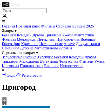
☰
Главная
Новинки кино
Фильмы
Сериалы
Лучшие 2026
Жанры
▾
Боевики
Комедии
Драмы
Триллеры
Ужасы
Фантастика
Фэнтези
Мелодрамы
Детективы
Приключения
Военные
Биографии
Криминал
Исторические
Аниме
Документалки
Семейные
Детские
Мультфильмы
Дорамы
Сериалы по жанрам
▾
Зарубежные
Русские
Турецкие
Боевики
Комедии
Драмы
Триллеры
Мелодрамы
Детективы
Фантастика
Фэнтези
Ужасы
Криминал
Приключения
Военные
Исторические
×
Вход
Регистрация
Пригород