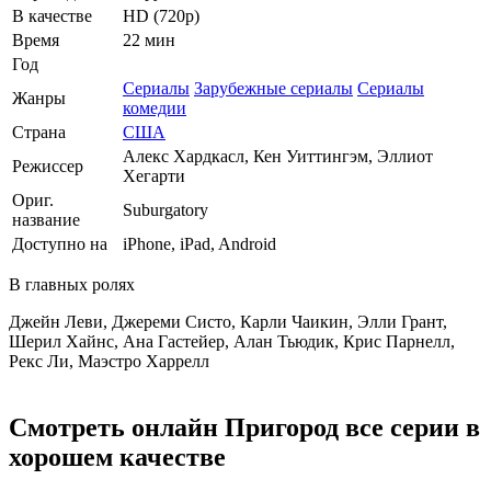
В качестве
HD (720p)
Время
22 мин
Год
Сериалы
Зарубежные сериалы
Сериалы
Жанры
комедии
Страна
США
Алекс Хардкасл, Кен Уиттингэм, Эллиот
Режиссер
Хегарти
Ориг.
Suburgatory
название
Доступно на
iPhone, iPad, Android
В главных ролях
Джейн Леви, Джереми Систо, Карли Чаикин, Элли Грант,
Шерил Хайнс, Ана Гастейер, Алан Тьюдик, Крис Парнелл,
Рекс Ли, Маэстро Харрелл
Смотреть онлайн Пригород все серии в
хорошем качестве