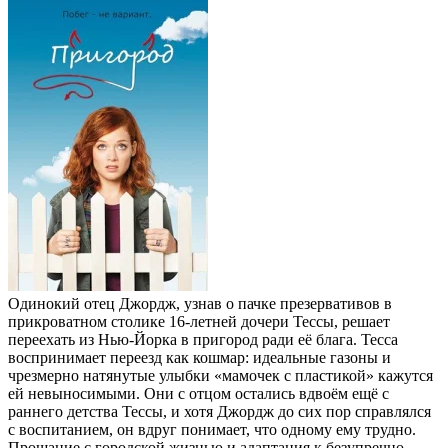
Одинокий отец Джордж, узнав о пачке презервативов в
прикроватном столике 16‑летней дочери Тессы, решает
переехать из Нью‑Йорка в пригород ради её блага. Тесса
воспринимает переезд как кошмар: идеальные газоны и
чрезмерно натянутые улыбки «мамочек с пластикой» кажутся
ей невыносимыми. Они с отцом остались вдвоём ещё с
раннего детства Тессы, и хотя Джордж до сих пор справлялся
с воспитанием, он вдруг понимает, что одному ему трудно.
Прощание с городской жизнью и адаптация к безупречно